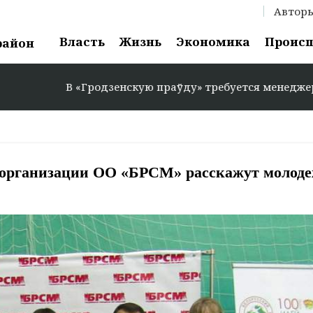
Автор
Власть
Жизнь
Экономика
Проис
район
В «Гродзенскую праўду» требуется менеджер по рекламе
 организации ОО «БРСМ» расскажут молоде