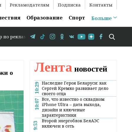
ы
Рекламодателям
Подписка
Контакты
шествия
Образование
Спорт
Больше
: +375 29 583-35-86 // В Гродно временно закрывается д
Лента
новостей
жи о
Наследие Героя Беларуси: как
10:29
Сергей Кремко развивает дело
своего отца
Все, что известно о складном
10:07
iPhone Ultra – дата выхода,
дизайн и ключевые
характеристики
Второй энергоблок БелАЭС
9:53
включен в сеть