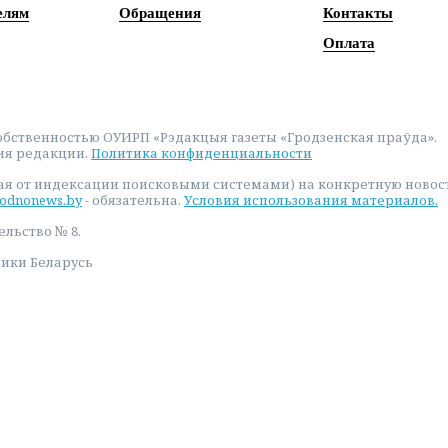
елям
Обращения
Контакты
Оплата
бственностью ОУИРП «Рэдакцыя газеты «Гродзенская праўда».
ия редакции.
Политика конфиденциальности
ая от индексации поисковыми системами) на конкретную новос
odnonews.by
- обязательна.
Условия использования материалов.
ельство № 8.
лики Беларусь