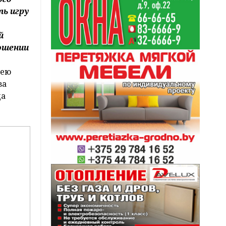
ть игру
й
ошении
 ею
за
да