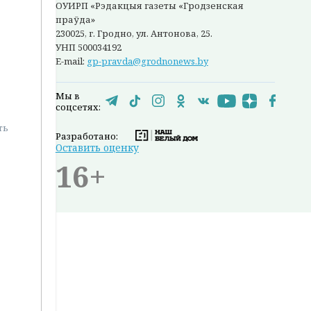
ОУИРП «Рэдакцыя газеты «Гродзенская
праўда»
230025, г. Гродно, ул. Антонова, 25.
УНП 500034192
E-mail:
gp-pravda@grodnonews.by
Мы в
соцсетях:
ть
Разработано:
Оставить оценку
16+