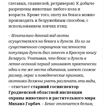
(легавых, спаниелей, ретриверов). К добыче
разрешены животные любого пола и
возраста. Кроме того, охоту на бекаса можно
производить и безружейным способом, с
использованием ловчих птиц.
– Изначально данный вид охоты
осуществлялся на бекаса и дупеля. Но из-за
существенного сокращения численности
популяции дупель был занесен в Красную книгу
Беларуси. Учитывая, что бекас и дупель в
летне-осенний период занимают практически
одни и те же места обитания, имеют схожие
размер, окрас и поведенческие признаки,
охотники должны уметь различать эти виды,
– отмечает
старший госинспектор
Гродненской областной инспекции
охраны животного и растительного мира
Михаил Горбач
.
– Бекас отличается белым,