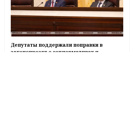
Депутаты поддержали поправки в
законопроект о соцнормативах и
минимальной заработной плате
Депутаты на заседании четвертой сессии
Палаты представителей Национального
собрания Беларуси седьмого созыва приняли
в первом чтении законопроект "Об
изменении законов" (по вопросам
социальных нормативов и минимальной
заработной платы), передает корреспондент
корреспондент БЕЛТА.