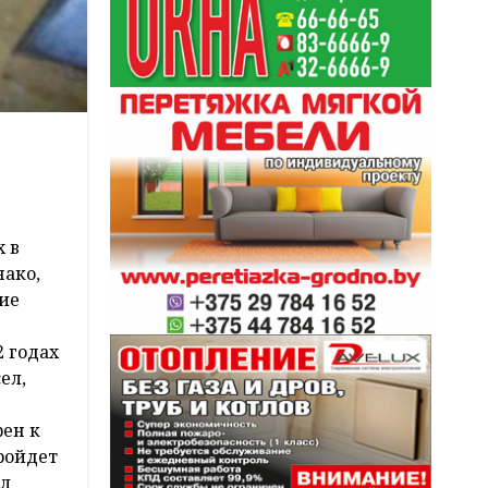
 в
нако,
ние
2 годах
ел,
рен к
ройдет
ял