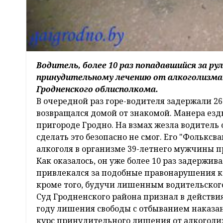
Водитель, более 10 раз попадавшийся за р
принудительному лечению от алкоголизма.
Гродненского облисполкома.
В очередной раз горе-водителя задержали 26
возвращался домой от знакомой. Манера ез
пригороде Гродно. На взмах жезла водитель 
сделать это безопасно не смог. Его "Фольксв
алкоголя в организме 39-летнего мужчины пр
Как оказалось, он уже более 10 раз задержива
привлекался за подобные правонарушения к у
кроме того, будучи лишенным водительского
Суд Гродненского района признал в действи
году лишения свободы с отбыванием наказан
курс принудительного лишения от алкоголи