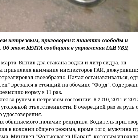
улем нетрезвым, приговорен к лишению свободы и
 Об этом БЕЛТА сообщили в управлении ГАИ УВД
 марта. Выпив два стакана водки и литр сидра, он
ды привлекла внимание инспекторов ГАИ, дежуривших
отреагировал своеобразно. Начал останавливаться, од
аген" врезался в стоящий на обочине "Форд". Содержа
евысило норму в 11 раз.
лся за рулем в нетрезвом состоянии. В 2010, 2011 и 201
головной ответственности. В очередной раз за руль с
 удостоверения.
ях обвиняемого наличие рецидива. Водитель пригово
ия в колонии общего режима, кроме того, мужчина п
зма. Минивен "Фольксваген Шаран", которым управл