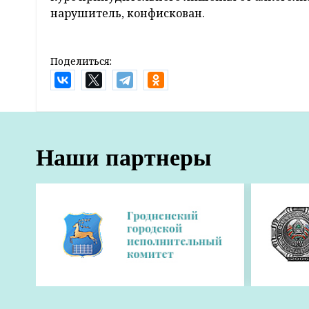
нарушитель, конфискован.
Поделиться:
Главная
Новости
Наука и образование
Белорусские студенты-ядерщики бу
8:05 21 июля 2016
Белорусское правительство своим постанов
международной технической помощи "Инте
информация размещена на сайте Совета М
Проект был одобрен на основании предложе
сотрудничества при Совете Министров. "Ми
эффективный контроль за реализацией указ