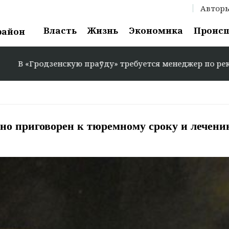
Автор
Власть
Жизнь
Экономика
Проис
район
«Гродзенскую праўду» требуется менеджер по рекламе: +3
дно приговорен к тюремному сроку и лечени