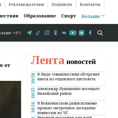
ы
Рекламодателям
Подписка
Контакты
шествия
Образование
Спорт
Больше
75 29 583-35-86 // В Гродно временно закрывается движ
Лента
новостей
ю от
В Лиде семиклассник обстрелял
10:58
киоск из отцовского пистолета
Александр Лукашенко посещает
10:55
Вилейский район
В Волковысском райисполкоме
10:34
прошло экстренное заседание
комиссии по ЧС
Вкусный праздник для всей