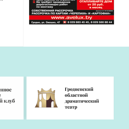
АГАТЭ
т
кого
нацию и
 -