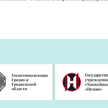
дут обучаться на виртуальном реакторе М
лением от 19 июля 2016 года №565 одобрило проек
рнет Реактор Лаборатория (ИРЛ) в Европе". Такая
инистров.
ний Комиссии по вопросам международного техничес
нистерству образования поручено обеспечить коорди
анного проекта международной технической помощи",