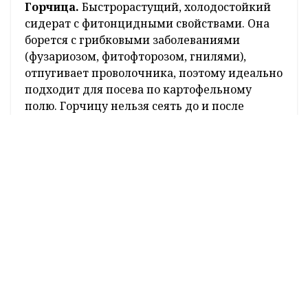
Горчица.
Быстрорастущий, холодостойкий
сидерат с фитонцидными свойствами. Она
борется с грибковыми заболеваниями
(фузариозом, фитофторозом, гнилями),
отпугивает проволочника, поэтому идеально
подходит для посева по картофельному
полю. Горчицу нельзя сеять до и после
капустных культур.
Фацелия.
Не принадлежит ни к одному
семейству из выращиваемых на огороде,
поэтому является прекрасным
предшественником для любого овоща.
Сидерат активно наращивает кустики,
листья у нее пушистые и ажурные, очень
быстро перегнивают после срезки, обогащая
землю макро- и микроэлементами.
Вика озимая.
Относится к семейству