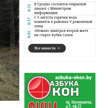
В Гродно состоится открытый
8:51
диалог с Министром
информации
С 6 августа горячая вода
8:17
появится в районах V ремонтной
зоны
«Неман» выиграл второй матч
8:05
на старте Кубка Салея
Все новости