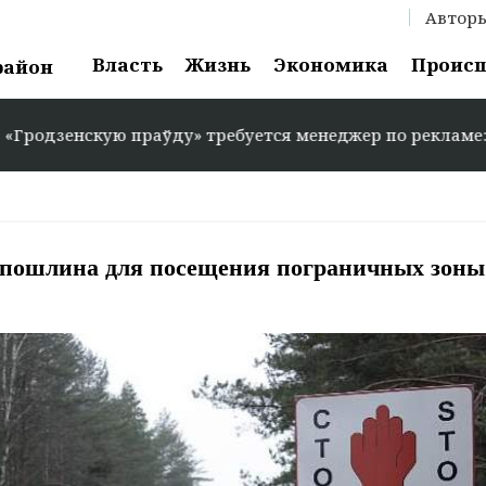
Автор
Власть
Жизнь
Экономика
Проис
район
кую праўду» требуется менеджер по рекламе: +375 29 58
оспошлина для посещения пограничных зоны