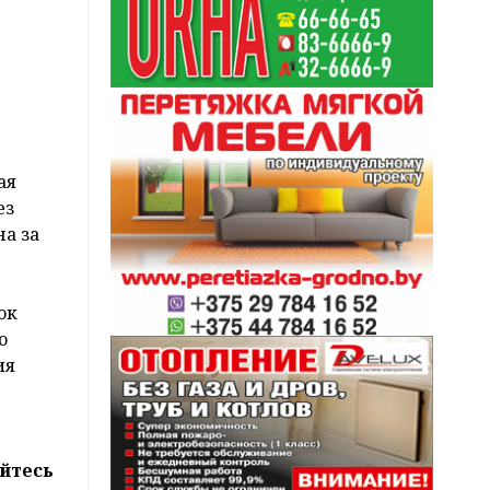
ая
ез
на за
ок
ю
ия
йтесь