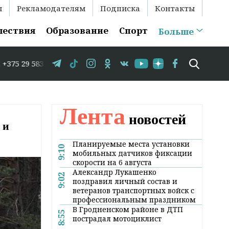
ы
Рекламодателям
Подписка
Контакты
шествия
Образование
Спорт
Больше
3-35-86 // В Гродно временно закрывается движение по у
Лента
новостей
 и
Планируемые места установки
9:10
мобильных датчиков фиксации
скорости на 6 августа
Александр Лукашенко
9:02
поздравил личный состав и
ветеранов транспортных войск с
профессиональным праздником
В Гродненском районе в ДТП
8:55
пострадал мотоциклист