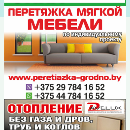
Рекламодателям
Обращения
Контакты
О редакции
Оплата
ОУИРП «Рэдакцыя газеты «Гродзенская праўда»
230025, г. Гродно, ул. Антонова, 25.
УНП 500034192
E-mail:
gp-pravda@grodnonews.by
Публикуемая информация является интеллектуальной