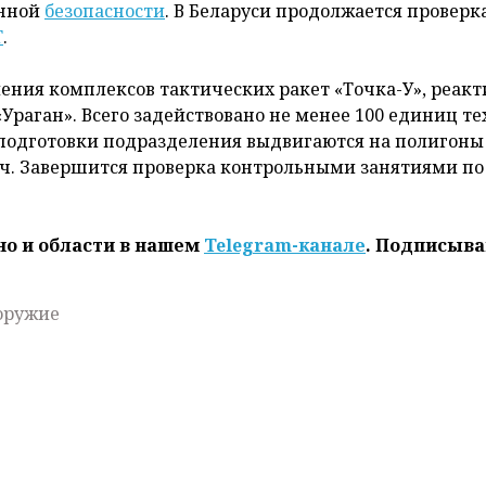
енной
безопасности
. В Беларуси продолжается проверк
Т
.
ления комплексов тактических ракет «Точка-У», реак
«Ураган». Всего задействовано не менее 100 единиц т
е подготовки подразделения выдвигаются на полигоны
ач. Завершится проверка контрольными занятиями по
но и области в нашем
Telegram-канале
. Подписыва
оружие