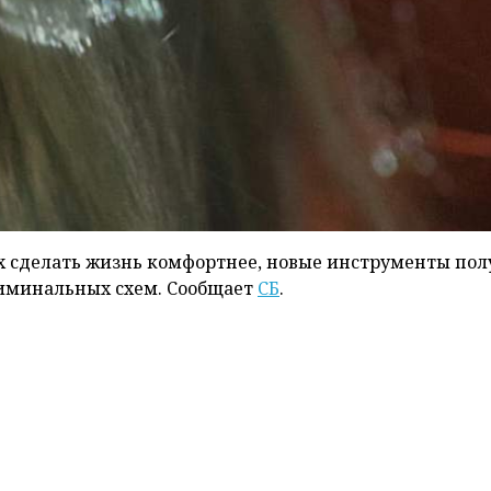
х сделать жизнь комфортнее, новые инструменты по
риминальных схем. Сообщает
СБ
.
оде, а ночью — азартный мошенник. У 20-летнего Анд
чту он решил с помощью интернета. Здесь полно спос
 и незаконного. Андрей нашел на теневом ресурсе
атил несколько дней на ее изучение, дальше дело з