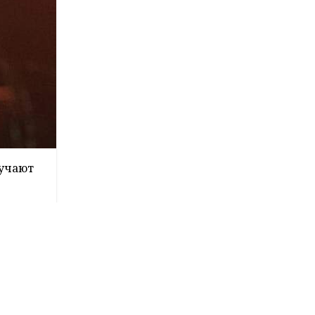
лучают
рея
обов
а