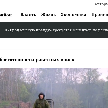
Автор
Власть
Жизнь
Экономика
Проис
район
нскую праўду» требуется менеджер по рекламе: +375 29 5
 боеготовности ракетных войск