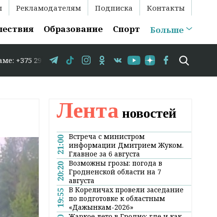
ы
Рекламодателям
Подписка
Контакты
шествия
Образование
Спорт
Больше
83-35-86 // В Гродно временно закрывается движение по
Лента
новостей
Встреча с министром
21:00
информации Дмитрием Жуком.
Главное за 6 августа
Возможны грозы: погода в
20:20
Гродненской области на 7
августа
В Кореличах провели заседание
19:55
по подготовке к областным
«Дажынкам-2026»
Жаркое лето в Гродно: где и как