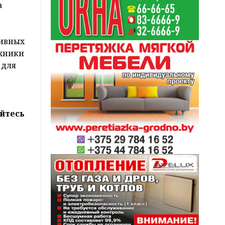
а
тивных
ехники
 для
йтесь