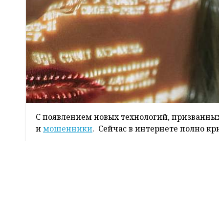
С появлением новых технологий, призванны
и
мошенники
. Сейчас в интернете полно к
Легко ли стать жертвой аферистов?
Днем он просто сварщик на белорусском зав
была цель купить квартиру. Осуществить ме
заработка как легального, так, к сожалению,
своеобразную криминальную методичку, потр