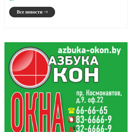
Погода в Гродненской области 8 августа
20:20
В Гродно задержали женщину, укравшую чужой
19:54
кошелек в магазине
Золото боксеров, лидерство «Немана»: обзор
19:41
спортивных событий
Гимназист из Гродно взял серебро на
19:19
Международной олимпиаде по ИИ
Все новости