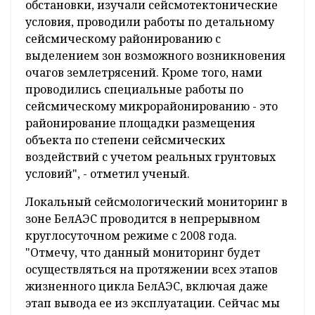
при строительстве атомных
электростанций", - сказал Аркадий Аронов.
По его словам, Центр геофизического
мониторинга НАН Беларуси участвовал
практически во всех сейсмологических
исследованиях
"Мы проводили мониторинг сейсмической
обстановки, изучали сейсмотектонические
условия, проводили работы по детальному
сейсмическому районированию с
выделением зон возможного возникновения
очагов землетрясений. Кроме того, нами
проводились специальные работы по
сейсмическому микрорайонированию - это
районирование площадки размещения
объекта по степени сейсмических
воздействий с учетом реальных грунтовых