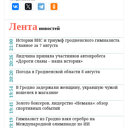
Оперативные и актуальные новости
Гродно и области в нашем
Telegram-
канале
. Подписывайтесь по ссылке!
#новости беларуси
#БелАЭС
#безопасность
#островец
Поделиться:
Лента
новостей
История ВНС и триумф гродненского гимназиста.
21:00
Главное за 7 августа
Лидчина приняла участников автопробега
20:26
«Дороги славы – наша история»