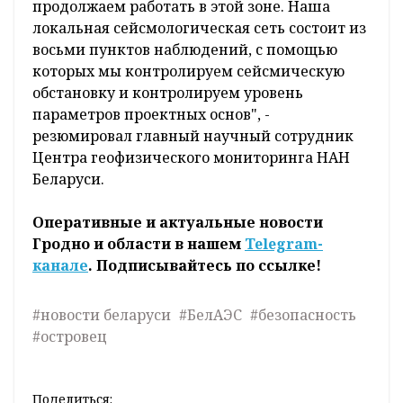
условий", - отметил ученый.
Локальный сейсмологический мониторинг в
зоне БелАЭС проводится в непрерывном
круглосуточном режиме с 2008 года.
"Отмечу, что данный мониторинг будет
осуществляться на протяжении всех этапов
жизненного цикла БелАЭС, включая даже
этап вывода ее из эксплуатации. Сейчас мы
продолжаем работать в этой зоне. Наша
локальная сейсмологическая сеть состоит из
восьми пунктов наблюдений, с помощью
которых мы контролируем сейсмическую
обстановку и контролируем уровень
параметров проектных основ", -
резюмировал главный научный сотрудник
Центра геофизического мониторинга НАН
Беларуси.