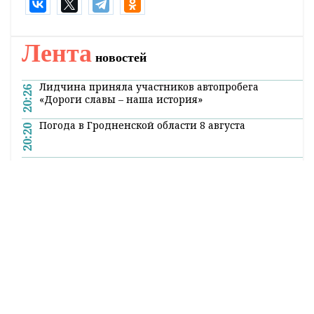
Лента
новостей
Лидчина приняла участников автопробега
20:26
«Дороги славы – наша история»
Погода в Гродненской области 8 августа
20:20
В Гродно задержали женщину, укравшую чужой
19:54
кошелек в магазине
Золото боксеров, лидерство «Немана»: обзор
19:41
спортивных событий
Гимназист из Гродно взял серебро на
19:19
Международной олимпиаде по ИИ
Жилье и проезд: льготы иногородним студентам
18:40
в Беларуси