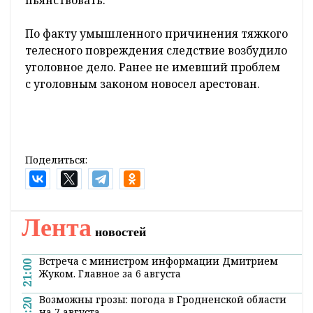
После этого мужчина выставил гостей за
двери и принялся убираться в квартире.
Увидев, что их дружку становится плохо,
один из парней вызвал скорую помощь,
которая тут же увезла пострадавшего в
больницу. После этого на место
происшествия прибыли следователи и
сотрудники милиции. Приятели
потерпевшего дожидаться их приезда не
стали, отправились продолжать
пьянствовать.
По факту умышленного причинения тяжкого
телесного повреждения следствие возбудило
уголовное дело. Ранее не имевший проблем
с уголовным законом новосел арестован.