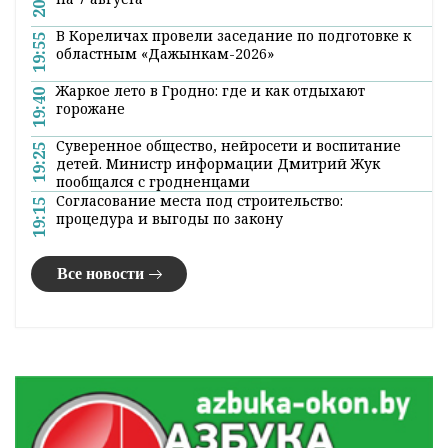
Поделиться:
Лента
новостей
Встреча с министром информации Дмитрием
21:00
Жуком. Главное за 6 августа
Возможны грозы: погода в Гродненской области
20:20
на 7 августа
В Кореличах провели заседание по подготовке к
19:55
областным «Дажынкам-2026»
Жаркое лето в Гродно: где и как отдыхают
19:40
горожане
Суверенное общество, нейросети и воспитание
19:25
детей. Министр информации Дмитрий Жук