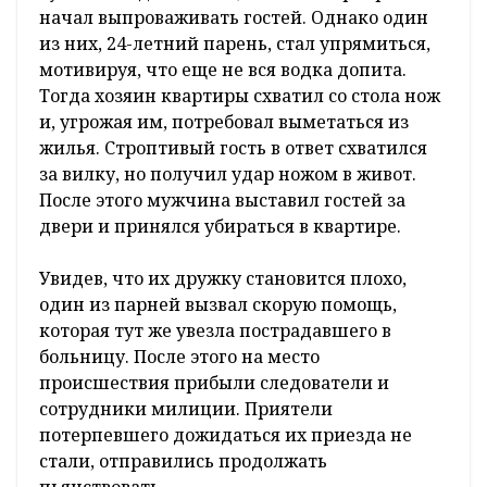
Проживший всего две недели в новой
квартире 43-летний мужчина в отсутствии
жены и дочери решил отпраздновать
новоселье. Купив бутылку вина, по дороге
домой встретил наглядно знакомого парня,
который вместе с двумя приятелями тоже
планировал пьянку. Посиделки за рюмками
устроили в новой квартире.
После того, как квартет распил несколько
бутылок водки и вина, хозяин квартиры
начал выпроваживать гостей. Однако один
из них, 24-летний парень, стал упрямиться,
мотивируя, что еще не вся водка допита.
Тогда хозяин квартиры схватил со стола нож
и, угрожая им, потребовал выметаться из
жилья. Строптивый гость в ответ схватился
за вилку, но получил удар ножом в живот.