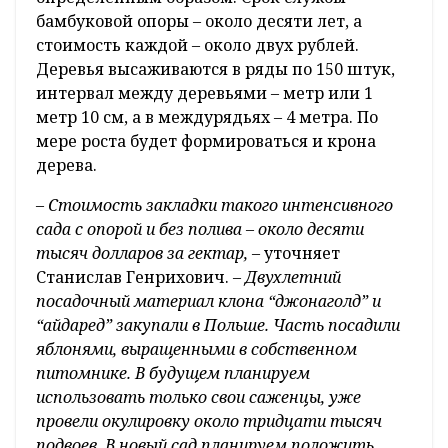
бамбуковой опоры – около десяти лет, а
стоимость каждой – около двух рублей.
Деревья высаживаются в ряды по 150 штук,
интервал между деревьями – метр или 1
метр 10 см, а в междурядьях – 4 метра. По
мере роста будет формироваться и крона
дерева.
–
Стоимость закладки такого интенсивного
сада с опорой и без полива – около десяти
тысяч долларов за гектар,
– уточняет
Станислав Генрихович. –
Двухлетний
посадочный материал клона “джонаголд” и
“айдаред” закупали в Польше. Часть посадили
яблонями, выращенными в собственном
питомнике. В будущем планируем
использовать только свои саженцы, уже
провели окулировку около тридцати тысяч
подвоев. В новый сад планируем положить