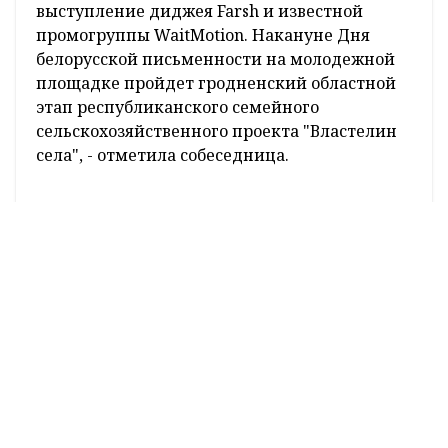
выступление диджея Farsh и известной
промогруппы WaitМotion. Накануне Дня
белорусской письменности на молодежной
площадке пройдет гродненский областной
этап республиканского семейного
сельскохозяйственного проекта "Властелин
села", - отметила собеседница.
#дзень беларускага пісьменства
Поделиться:
Лента
новостей
Подготовка школ Гродненской области к
13:40
учебному году: что изменится