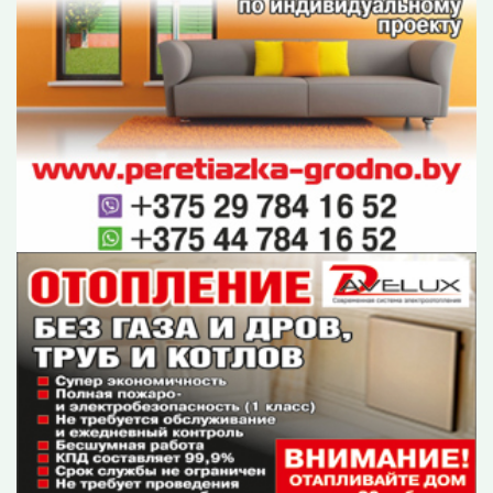
Рекламодателям
Обращения
Контакты
О редакции
Оплата
ОУИРП «Рэдакцыя газеты «Гродзенская праўда»
230025, г. Гродно, ул. Антонова, 25.
УНП 500034192
E-mail:
gp-pravda@grodnonews.by
Публикуемая информация является интеллектуальной
собственностью ОУИРП «Рэдакцыя газеты «Гродзенская
праўда».
Перепечатка возможна только с письменного разрешения
редакции.
Политика конфиденциальности
При использовании материалов гиперссылка (не закрытая
от индексации поисковыми системами) на конкретную