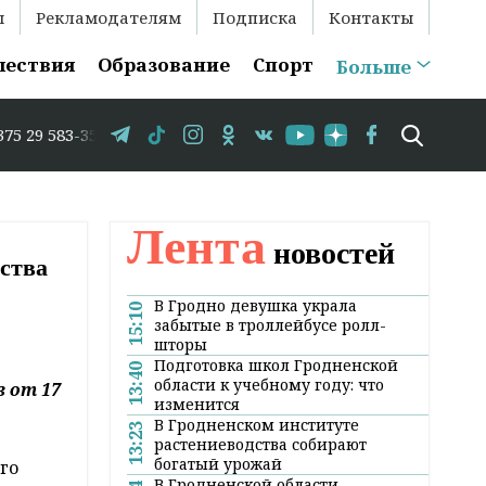
ы
Рекламодателям
Подписка
Контакты
шествия
Образование
Спорт
Больше
3-35-86 // В Гродно временно закрывается движение по 
Лента
новостей
ьства
В Гродно девушка украла
15:10
забытые в троллейбусе ролл-
шторы
Подготовка школ Гродненской
13:40
области к учебному году: что
 от 17
изменится
В Гродненском институте
13:23
растениеводства собирают
богатый урожай
го
В Гродненской области