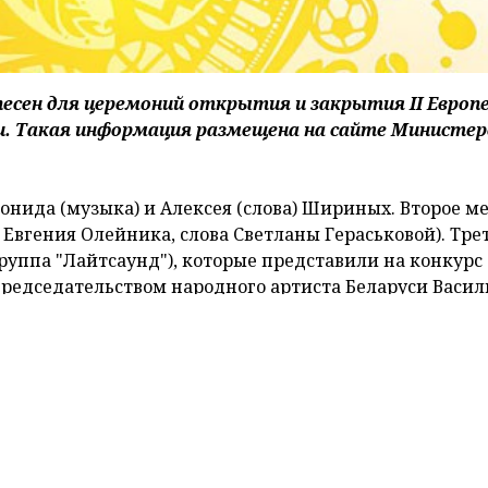
песен для церемоний открытия и закрытия ІІ Европ
уси. Такая информация размещена на сайте Министе
онида (музыка) и Алексея (слова) Шириных. Второе м
ка Евгения Олейника, слова Светланы Гераськовой). Тре
уппа "Лайтсаунд"), которые представили на конкурс
председательством народного артиста Беларуси Васил
 представители фонда "Дирекция II Европейских игр
та Беларуси, Минкультуры, Минспорта,
слов будут выплачены денежные премии.