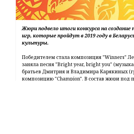
Жюри подвело итоги конкурса на создание 
игр, которые пройдут в 2019 году в Белар
культуры.
Победителем стала композиция "Winners" Ле
заняла песня "Bright year, bright you" (музы
братьев Дмитрия и Владимира Карякиных (гр
композицию "Champion". В состав жюри под 
Раинчика вошли композиторы, исполнители,
года", Национального олимпийского комите
Белтелерадиокомпании. Авторам музыки и 
Поделиться: