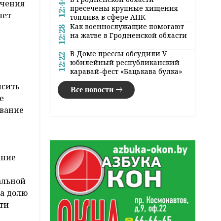
12:44
ечения
пресечены крупные хищения
яет
топлива в сфере АПК
Как военнослужащие помогают
12:28
на жатве в Гродненской области
В Доме прессы обсудили V
12:22
юбилейный республиканский
каравай-фест «Бацькава булка»
ысить
Все новости
е
ование
ание
альной
са долю
ти