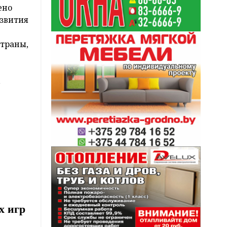
ено
звития
страны,
,
х игр