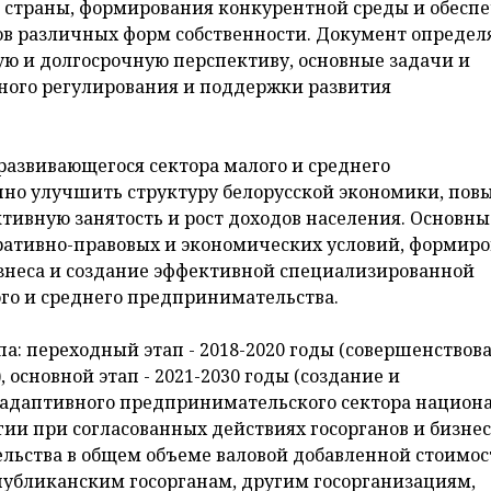
е страны, формирования конкурентной среды и обесп
ов различных форм собственности. Документ определ
ю и долгосрочную перспективу, основные задачи и
ного регулирования и поддержки развития
азвивающегося сектора малого и среднего
нно улучшить структуру белорусской экономики, пов
ктивную занятость и рост доходов населения. Основны
ративно-правовых и экономических условий, формир
изнеса и создание эффективной специализированной
го и среднего предпринимательства.
па: переходный этап - 2018-2020 годы (совершенствов
основной этап - 2021-2030 годы (создание и
 адаптивного предпринимательского сектора национ
гии при согласованных действиях госорганов и бизне
льства в общем объеме валовой добавленной стоимос
спубликанским госорганам, другим госорганизациям,