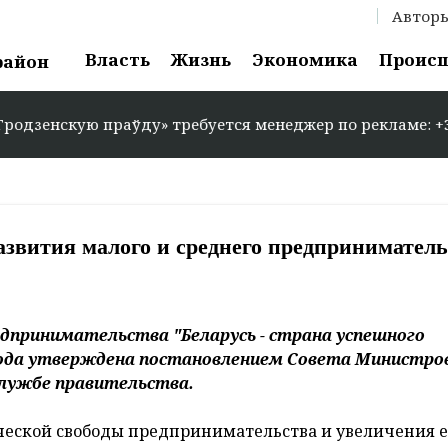
Автор
Власть
Жизнь
Экономика
Проис
район
скую праўду» требуется менеджер по рекламе: +375 29 58
азвития малого и среднего предпринимател
едпринимательства "Беларусь - страна успешного
года утверждена постановлением Совета Министров
-службе правительства.
еской свободы предпринимательства и увеличения е