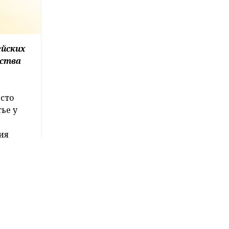
ейских
рства
есто
тье у
ия
 2019