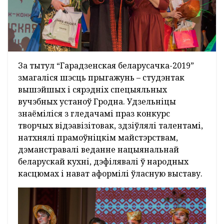
За тытул “Гарадзенская беларусачка-2019”
змагаліся шэсць прыгажунь – студэнтак
вышэйшых і сярэдніх спецыяльных
вучэбных устаноў Гродна. Удзельніцы
знаёміліся з гледачамі праз конкурс
творчых відэавізітовак, здзіўлялі талентамі,
натхнялі прамоўніцкім майстэрствам,
дэманстравалі веданне нацыянальнай
беларускай кухні, дэфілявалі ў народных
касцюмах і нават аформілі ўласную выставу.