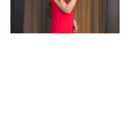
– Конкурс адраджае беларускія нацыянальныя
традыцыі, саздейнічае папулярызацыі
беларускай мовы і традыцыйных элементаў
культуры,
– адзначыла старшыня журы,
начальнік аддзела мастацтваў і
навучальных устаноў упраўлення
культуры гарвыканкама Вольга Багдановіч.
–
Ён прапагандуе ідэю, што кожная дзяўчына,
калі яна сапраўдная беларуска і сапраўдны
грамадзянін сваей краіны, заўсёды можа
дастойна і годна несці карону.