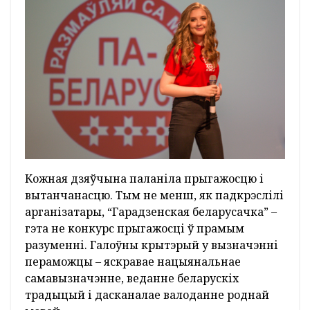
Кожная дзяўчына паланіла прыгажосцю і
вытанчанасцю. Тым не менш, як падкрэслілі
арганізатары, “Гарадзенская беларусачка” –
гэта не конкурс прыгажосці ў прамым
разуменні. Галоўны крытэрый у вызначэнні
пераможцы – яскравае нацыянальнае
самавызначэнне, веданне беларускіх
традыцый і дасканалае валоданне роднай