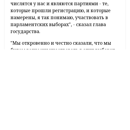
числятся у нас и являются партиями - те,
которые прошли регистрацию, и которые
намерены, я так понимаю, участвовать в
парламентских выборах", - сказал глава
государства.
"Мы откровенно и честно сказали, что мы
будем всячески участвовать в этих выборах.
Я имею в виду вертикаль власти. Это очень
важная кампания в Беларуси. Важнее
политической кампании в будущем году
нет", - подчеркнул белорусский лидер.
Александр Лукашенко напомнил, что
следом за выборами необходимо будет
сформировать Всебелорусское народное
собрание, избрать делегатов.
Оперативные и актуальные новости
Гродно и области в нашем
Telegram-