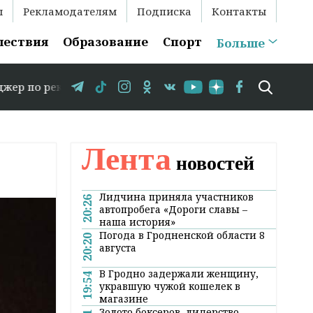
ы
Рекламодателям
Подписка
Контакты
шествия
Образование
Спорт
Больше
ме: +375 29 583-35-86 // В Гродно временно закрывается
Лента
новостей
Лидчина приняла участников
20:26
автопробега «Дороги славы –
наша история»
Погода в Гродненской области 8
20:20
августа
В Гродно задержали женщину,
19:54
укравшую чужой кошелек в
магазине
Золото боксеров, лидерство