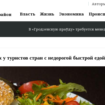
Автор
Власть
Жизнь
Экономика
Проис
район
В «Гродзенскую праўду» требуется менеджер по рекла
 у туристов стран с недорогой быстрой едой