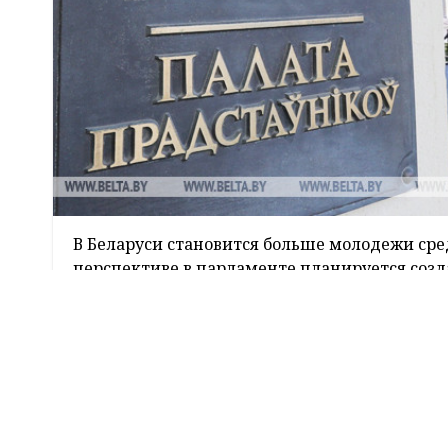
В Беларуси становится больше молодежи сре
перспективе в парламенте планируется созд
законопроектами в тесной связке с опытным
председатель Центральной контрольной ко
корреспондент
БЕЛТА
.
По дан
выдвиж
Популярные
новости
Скольк