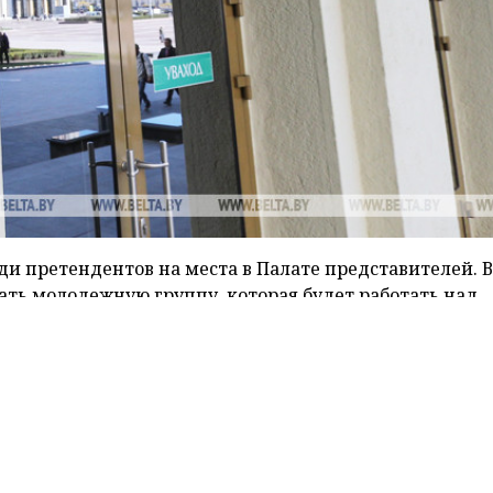
ди претендентов на места в Палате представителей. В
ать молодежную группу, которая будет работать над
и депутатами. Об этом сегодня журналистам сообщил
миссии БРСМ Екатерина Петрашкевич, передает
ным ЦИК, число молодых людей до 30 лет среди
енцев на выборах в Палату представителей выросло.
о их останется в избирательной гонке, станет известн