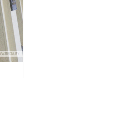
а
о после