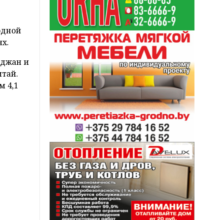
одной
х.
йджан и
итай.
м 4,1