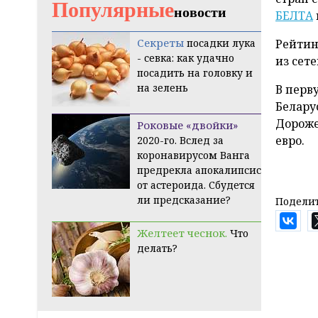
Популярные
новости
БЕЛТА
Секреты
посадки лука
Рейтин
- севка: как удачно
из сет
посадить на головку и
на зелень
В перв
Белару
Дороже 
Роковые «двойки»
евро.
2020-го. Вслед за
коронавирусом Ванга
предрекла апокалипсис
от астероида. Сбудется
ли предсказание?
Поделит
Желтеет чеснок.
Что
делать?