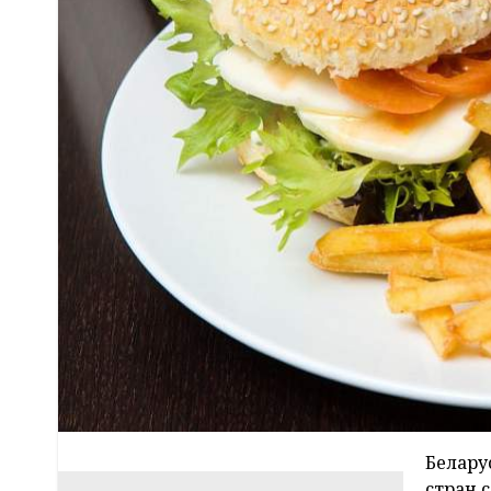
Белару
стран 