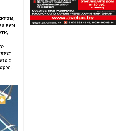
ожилы,
на нем
ети,
о.
ились
его с
орее,