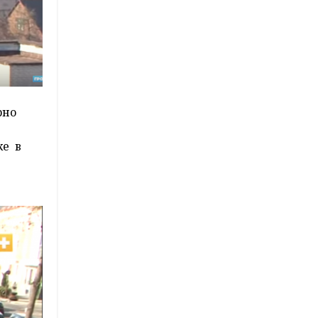
рно
же в