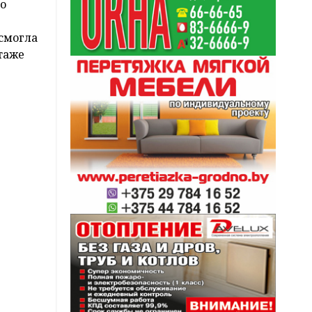
о
 смогла
таже