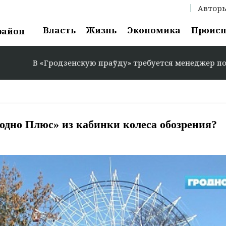
Автор
Власть
Жизнь
Экономика
Проис
район
нскую праўду» требуется менеджер по рекламе: +375 29 5
одно Плюс» из кабинки колеса обозрения?