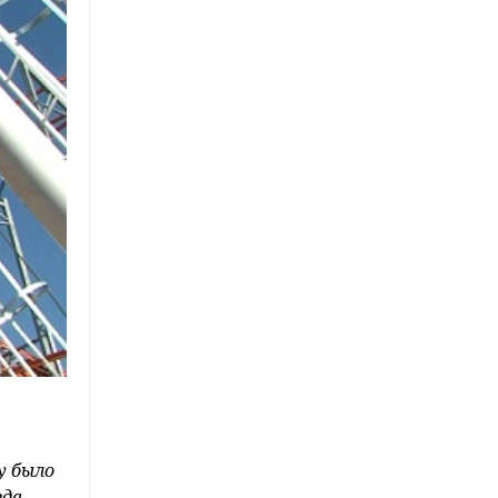
у было
гда