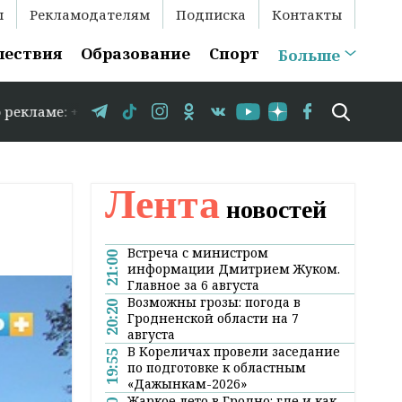
ы
Рекламодателям
Подписка
Контакты
шествия
Образование
Спорт
Больше
83-35-86 // В Гродно временно закрывается движение по
Лента
новостей
Встреча с министром
21:00
информации Дмитрием Жуком.
Главное за 6 августа
Возможны грозы: погода в
20:20
Гродненской области на 7
августа
В Кореличах провели заседание
19:55
по подготовке к областным
«Дажынкам-2026»
Жаркое лето в Гродно: где и как