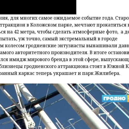
ния, для многих самое ожидаемое событие года. Стар
ракцион в Коложском парке, мечтают прокатиться 
я на 42 метра, чтобы сделать атмосферные фото, а д
пытать, уж точно, самый экстремальный в городе
м колесом гродненские энтузиасты вынашивали давн
амого авторитетного производителя. В итоге останов
лся имидж мирового бренда в этой сфере, выпускающ
я-близнецы гродненского аттракциона стоят в Южной К
бранный каркас теперь украшает и парк Жилибера.