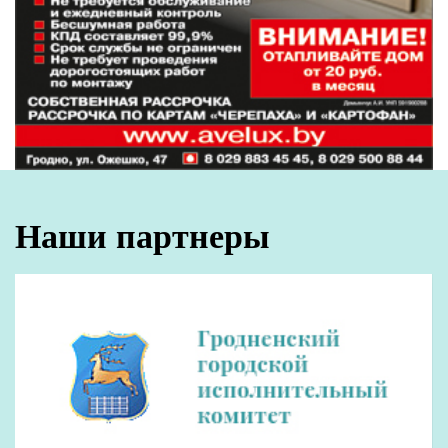
Сколько зарабатывают строители?
18:31
Виктор Пранюк провел прямую телефонную
17:25
линию с жителями региона
Все новости