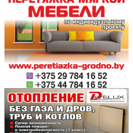
#погода
#климат
#природа
#новости
беларуси
Поделиться:
Лента
новостей
«Ивьевский помидор» и «Праздник вокзала».
21:00
Главное за 8 августа
Погода в Гродненской области на 9 августа
20:32
В Поречье проходит «Праздник вокзала»
19:50
Обновлен перечень специальностей воинского
19:34
учета для женщин