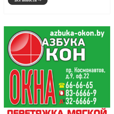
Республиканском центре по
гидрометеорологии, контролю
радиоактивного загрязнения и мониторингу
окружающей среды Минприроды.
В четверг будет преобладать облачная
погода. Местами прогнозируются небольшие
осадки (снег, мокрый снег). Ночью и утром в
отдельных районах слабый туман. Местами
слабый гололед, на дорогах гололедица.
Ветер юго-западный 3-8 м/с. Ночью
температура воздуха - от 0 до 6 градусов
мороза. Днем температура воздуха составит
минус 3 - плюс 2 градуса.
Оперативные и актуальные новости
Гродно и области в нашем
Telegram-
канале
. Подписывайтесь по ссылке!