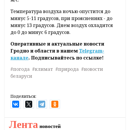
по гидрометеорологии, контролю
радиоактивного загрязнения и мониторингу
окружающей среды Минприроды.
В пятницу будет облачная с прояснениями
погода. Во многих районах пройдет снег.
Ночью и утром местами сгустится слабый
туман. На отдельных участках дорог
гололедица. Ветер южный, юго-западный 3-8
м/с.
Температура воздуха ночью опустится до
минус 5-11 градусов, при прояснениях - до
минус 13 градусов. Днем воздух охладится
до 0 до минус 6 градусов.
Оперативные и актуальные новости
Гродно и области в нашем
Telegram-
канале
. Подписывайтесь по ссылке!