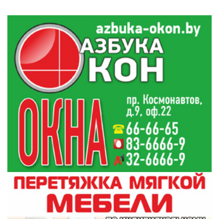
Гимназист из Гродно взял серебро на
19:19
Международной олимпиаде по ИИ
Жилье и проезд: льготы иногородним студентам
18:40
в Беларуси
Все новости