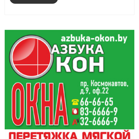
В Кореличах провели заседание по подготовке к
19:55
областным «Дажынкам-2026»
Жаркое лето в Гродно: где и как отдыхают
19:40
горожане
Суверенное общество, нейросети и воспитание
19:25
детей. Министр информации Дмитрий Жук
пообщался с гродненцами
Все новости