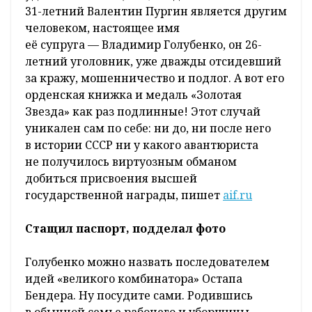
31-летний Валентин Пургин является другим
человеком, настоящее имя
её супруга — Владимир Голубенко, он 26-
летний уголовник, уже дважды отсидевший
за кражу, мошенничество и подлог. А вот его
орденская книжка и медаль «Золотая
Звезда» как раз подлинные! Этот случай
уникален сам по себе: ни до, ни после него
в истории СССР ни у какого авантюриста
не получилось виртуозным обманом
добиться присвоения высшей
государственной награды, пишет
a
if.ru
Стащил паспорт, подделал фото
Голубенко можно назвать последователем
идей «великого комбинатора» Остапа
Бендера. Ну посудите сами. Родившись
в обычной семье рабочего и уборщицы