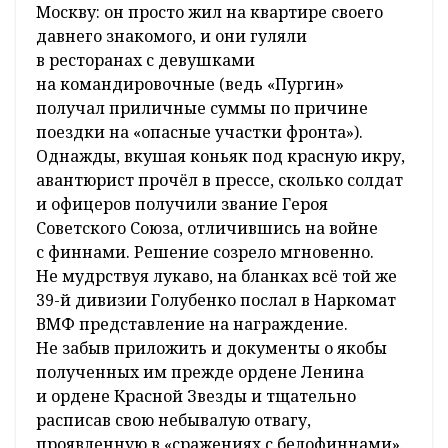
Москву: он просто жил на квартире своего
давнего знакомого, и они гуляли
в ресторанах с девушками
на командировочные (ведь «Пургин»
получал приличные суммы по причине
поездки на «опасные участки фронта»).
Однажды, вкушая коньяк под красную икру,
авантюрист прочёл в прессе, сколько солдат
и офицеров получили звание Героя
Советского Союза, отличившись на войне
с финнами. Решение созрело мгновенно.
Не мудрствуя лукаво, на бланках всё той же
39-й дивизии Голубенко послал в Наркомат
ВМФ представление на награждение.
Не забыв приложить и документы о якобы
полученных им прежде ордене Ленина
и ордене Красной Звезды и тщательно
расписав свою небывалую отвагу,
проявленную в «сражениях с белофиннами».