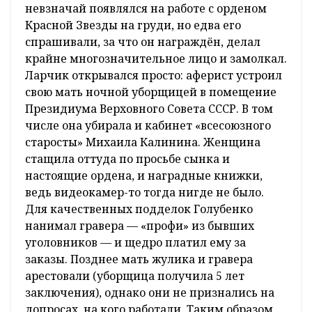
невзначай появлялся на работе с орденом
Красной Звезды на груди, но едва его
спрашивали, за что он награждён, делал
крайне многозначительное лицо и замолкал.
Ларчик открывался просто: аферист устроил
свою мать ночной уборщицей в помещение
Президиума Верховного Совета СССР. В том
числе она убирала и кабинет «всесоюзного
старосты» Михаила Калинина. Женщина
стащила оттуда по просьбе сынка и
настоящие ордена, и наградные книжки,
ведь видеокамер-то тогда нигде не было.
Для качественных подделок Голубенко
нанимал гравера — «профи» из бывших
уголовников — и щедро платил ему за
заказы. Позднее мать жулика и гравера
арестовали (уборщица получила 5 лет
заключения), однако они не признались на
допросах, на кого работали. Таким образом,