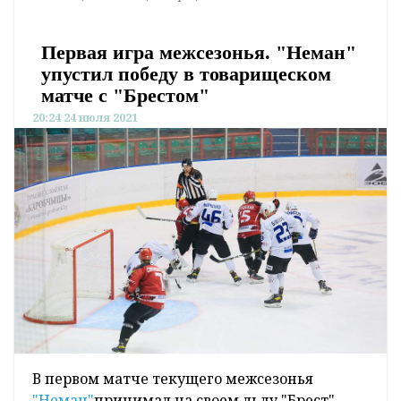
Первая игра межсезонья. "Неман"
упустил победу в товарищеском
матче с "Брестом"
20:24 24 июля 2021
В первом матче текущего межсезонья
"Неман"
принимал на своем льду "Брест".