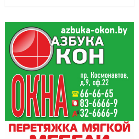
половине, также ожидаются дожди, к вечеру
- с мокрым снегом. Местами по Брестской
области сильные дожди. Ночью и утром в
отдельных районах ожидается слабый
туман.
Ветер ночью будет юго-западный, днем -
переменных направлений умеренный.
Уточняется, что днем по западу ожидается
порывистый, местами сильный порывистый
ветер, причем возможно усиление ветра
порывами до 15-18 м/с.
Температура воздуха ночью будет от нуля до
плюс 6 градусов, днем - от плюс 6 по северо-
западу до плюс 13 градусов по юго-востоку.
Оперативные и актуальные новости
Гродно и области в нашем
Telegram-
канале
. Подписывайтесь по ссылке!