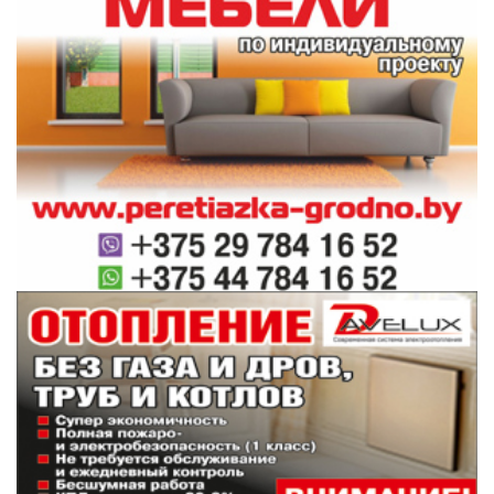
#новости беларуси
#погода
#природа
#прогноз погоды
Поделиться:
Лента
новостей
ГЕРМАНИЯ РАЗВЕРНУЛА ПОДРАЗДЕЛЕНИЕ РЭБ НА
12:51
ЛИТОВСКО-БЕЛОРУССКОЙ ГРАНИЦЕ
В Лиде семиклассник обстрелял киоск из
11:28
отцовского пистолета
Александр Лукашенко посещает Вилейский
10:55
район
В Волковысском райисполкоме прошло
10:34
экстренное заседание комиссии по ЧС