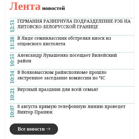
Главная
Новости
Природа и экология
Местами сильные дожди и ветер до
15-18 м/с прогнозируют в Беларуси
27 марта
20:30 26 марта 2023
Местами сильные дожди и ветер до 15-18 м/с
ожидаются 27 марта в Беларуси, сообщили
БЕЛТА
в Республиканском центре по
гидрометеорологии, контролю
радиоактивного загрязнения и мониторингу
окружающей среды Минприроды.
В ближайшие сутки в стране будет облачно с
прояснениями. Ночью местами пройдут
кратковременные дожди. Днем,
преимущественно по юго-западной