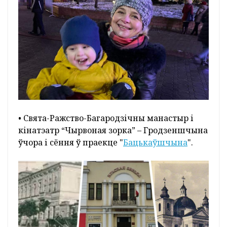
• Свята-Ражство-Багародзічны манастыр і
кінатэатр “Чырвоная зорка” – Гродзеншчына
ўчора і сёння ў праекце "
Бацькаўшчына
".