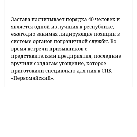
Застава насчитывает порядка 40 человек и
является одной из лучших в республике,
ежегодно занимая лидирующие позиции в
системе органов пограничной службы. Во
время встречи призывников с
представителями предприятия, последние
вручили солдатам угощение, которое
приготовили специально для них в СПК
«Первомайский».
Один из призывников Виктор Коржаев уже
почти год служит в армии. Он признается,
что служба помогает ему закалить характер
и улучшить физическую форму. После
парень планирует вернуться на
предприятие, где его с нетерпением ждут.