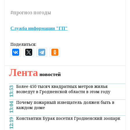
дня будет -2°С…0°С.
В воскресенье, 13 декабря, ожидается
небольшой снег. Температура воздуха днем
составит -1°С.
Одевайтесь теплее и будьте аккуратнее
на
дороге
!
Оперативные и актуальные новости
Гродно и области в нашем
Telegram-
канале
. Подписывайтесь по ссылке!
#прогноз погоды
Служба информации "ГП"
Поделиться: