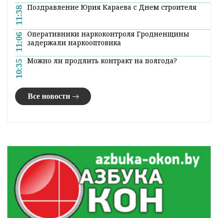
Лента
новостей
Более 450 тысяч квадратных метров жилья
13:53
возведут в Гродненской области в этом году
Почему пожарный извещатель должен быть в
13:04
каждом доме
Константин Бурак посетил Гродненский зоопарк
12:19
Поздравление Юрия Караева с Днем строителя
11:38
Оперативники наркоконтроля Гродненщины
11:06
задержали наркооптовика
Можно ли продлить контракт на полгода?
10:35