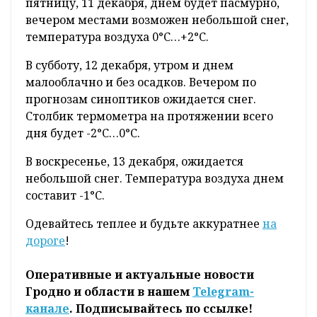
Снежная зима, которая, казалось, осталась
лишь на страницах сказки "Двенадцать
месяцев", второй день радует горожан.
Хлопья снега неспешно укрыли улицы
города, а легкий мороз подкрепил
белоснежную красоту. Ждать ли понижения
температуры на выходных и останется ли
заснежье?
По данным сервиса Яндекс.Погода в
пятницу, 11 декабря, днем будет пасмурно,
вечером местами возможен небольшой снег,
температура воздуха 0°С…+2°С.
В субботу, 12 декабря, утром и днем
малооблачно и без осадков. Вечером по
прогнозам синоптиков ожидается снег.
Столбик термометра на протяжении всего