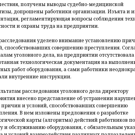
ествия, получены выводы судебно-медицинской
тизы, допрошены работники организации. Изъята и и
нтация, регламентирующая вопросы соблюдения тех
сности и охраны труда на предприятии.
 расследования уделено внимание установлению при
й, способствовавших совершению преступления. Согл
алам уголовного дела, на предприятии отсутствовала
отанная технологическая документация на выполнен
ных работ оборудования, а сами работники неоднокр
ли внутренние инструкции.
ультатам расследования уголовного дела директору
иятия внесено представление об устранении наруше
, причин и условий, способствовавших совершению
пления. В нем изложены предложения о разработке
огической карты (алгоритма) действий работников по
у и обслуживанию оборудования, с обязательным ука
а и условий взаимодействия различных подразделен