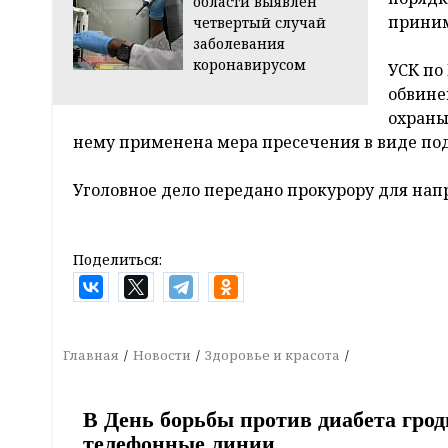
области выявлен
приним
четвертый случай
заболевания
коронавирусом
УСК по
обвине
охраны
нему применена мера пресечения в виде по
Уголовное дело передано прокурору для напр
Поделиться:
Главная
Новости
Здоровье и красота
В День борьбы против диабета гро
телефонные линии