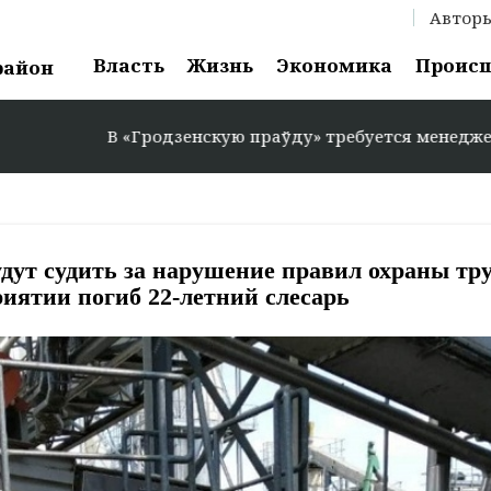
Автор
Власть
Жизнь
Экономика
Проис
район
 «Гродзенскую праўду» требуется менеджер по рекламе: 
ут судить за нарушение правил охраны тру
иятии погиб 22-летний слесарь