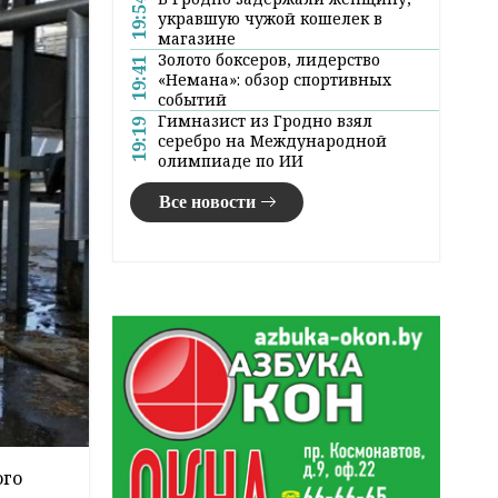
19:54
укравшую чужой кошелек в
магазине
Золото боксеров, лидерство
19:41
«Немана»: обзор спортивных
событий
Гимназист из Гродно взял
19:19
серебро на Международной
олимпиаде по ИИ
Все новости
ого