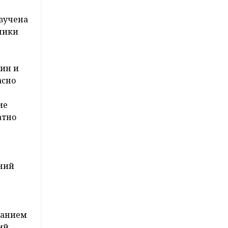
зучена
ники
чин и
асно
ие
атно
ний
занием
ий,