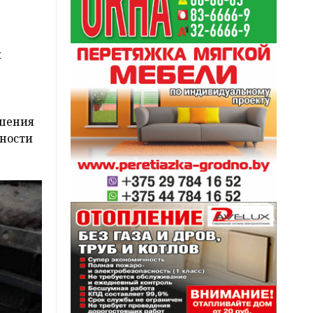
и
ушения
жности