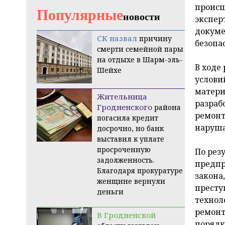
происш
Популярные
новости
экспер
докуме
СК назвал
причину
безопа
смерти семейной пары
на отдыхе в Шарм-эль-
В ходе
Шейхе
услови
матери
Жительница
разраб
Гродненского
района
ремонт
погасила кредит
наруша
досрочно, но банк
выставил к уплате
просроченную
По рез
задолженность.
предпр
Благодаря прокуратуре
закона
женщине вернули
престу
деньги
технол
ремонт
В Гродненской
порядк