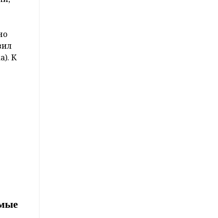
но
вил
). К
ямые