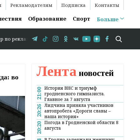
ы
Рекламодателям
Подписка
Контакты
шествия
Образование
Спорт
Больше
+375 29 583-35-86 // В Гродно временно закрывается дви
Лента
новостей
да: во
История ВНС и триумф
21:00
гродненского гимназиста.
Главное за 7 августа
Лидчина приняла участников
20:26
автопробега «Дороги славы –
наша история»
Погода в Гродненской области 8
20:20
августа
В Гродно задержали женщину,