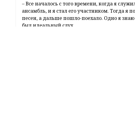
В 2022 году на телеканале ОНТ стартовало с
участниками стали белорусы, которые никак 
На протяжении нескольких месяцев они удив
профессия в этом не имеет решающего знач
«Гродно Азот» Геннадия Яколцевича. Наш зе
шоу благодаря зрительскому голосованию в
каким был его путь на проекте и какие перс
– Геннадий, расскажите, как решились по
– Инициатором, скажу честно, был не я. У на
Татьяна Бондаревич посоветовала мне поучас