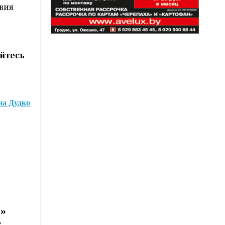
вия
йтесь
а Дудко
ь»
е