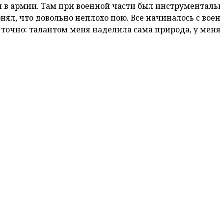
амое народное
шоу талантов
– «Звездный путь». Его
не связаны с большой сценой, но умеют заворожить п
ляли и покоряли жюри и зрителей своим вокалом. То,
ения, доказал пример слесаря по КИПиА предприятия
мляк уверенно дошел до финала и даже стал победит
 решающем эфире. Мы пообщались с Геннадием и узна
пективы открыла победа в шоу.
йти на кастинг?
с на предприятии есть хор «Росница». Его руководител
твовать в проекте. Сказала, что мне как никому друг