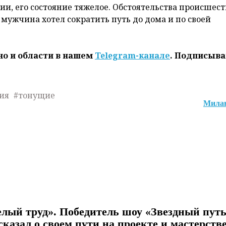
и, его состояние тяжелое. Обстоятельства происшест
мужчина хотел сократить путь до дома и по своей
но и области в нашем
Telegram-канале
. Подписыва
ия
#тонущие
Милан
елый труд». Победитель шоу «Звездный пут
казал о своем пути на проекте и мастерств