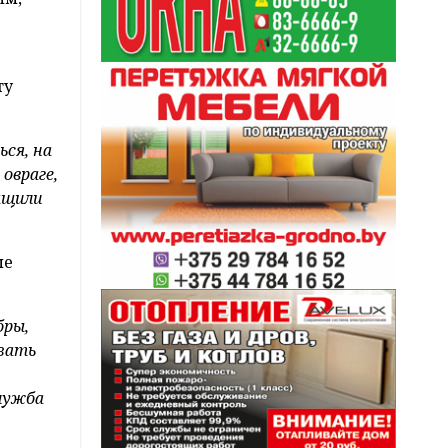
ту
ься, на
овраге,
ащили
ые
бры,
азать
служба