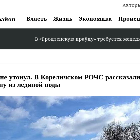
Автор
Власть
Жизнь
Экономика
Проис
район
В «Гродзенскую праўду» требуется менеджер по рекл
 не утонул. В Кореличском РОЧС рассказали
у из ледяной воды