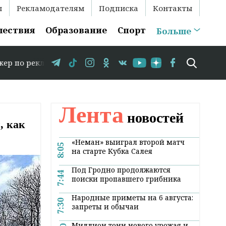
ы
Рекламодателям
Подписка
Контакты
шествия
Образование
Спорт
Больше
аме: +375 29 583-35-86 // 15 августа в Свислочи состои
Лента
новостей
, как
«Неман» выиграл второй матч
8:05
на старте Кубка Салея
Под Гродно продолжаются
7:44
поиски пропавшего грибника
Народные приметы на 6 августа:
7:30
запреты и обычаи
Миллион тонн нового урожая и