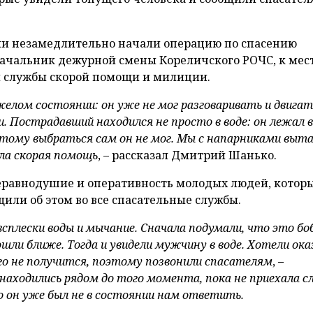
ли незамедлительно начали операцию по спасению
ачальник дежурной смены Кореличского РОЧС, к мес
 службы скорой помощи и милиции.
желом состоянии: он уже не мог разговаривать и двигат
. Пострадавший находился не просто в воде: он лежал в 
поэтому выбраться сам он не мог. Мы с напарниками выт
хала скорая помощь
, – рассказал Дмитрий Шанько.
еравнодушие и оперативность молодых людей, котор
или об этом во все спасательные службы.
всплески воды и мычание. Сначала подумали, что это бо
ли ближе. Тогда и увидели мужчину в воде. Хотели ок
го не получится, поэтому позвонили спасателям
, –
находились рядом до того момента, пока не приехала 
о он уже был не в состоянии нам ответить.