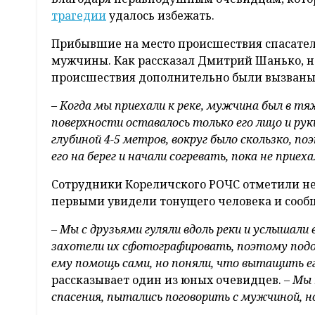
трагедии
удалось избежать.
Прибывшие на место происшествия спасате
мужчины. Как рассказал Дмитрий Шанько, н
происшествия дополнительно были вызваны
–
Когда мы приехали к реке, мужчина был в тя
поверхности оставалось только его лицо и руки
глубиной 4-5 метров, вокруг было скользко, 
его на берег и начали согревать, пока не прие
Сотрудники Кореличского РОЧС отметили н
первыми увидели тонущего человека и сообщ
–
Мы с друзьями гуляли вдоль реки и услышали 
захотели их сфотографировать, поэтому подош
ему помощь сами, но поняли, что вытащить е
рассказывает один из юных очевидцев. –
Мы 
спасения, пытались поговорить с мужчиной, н