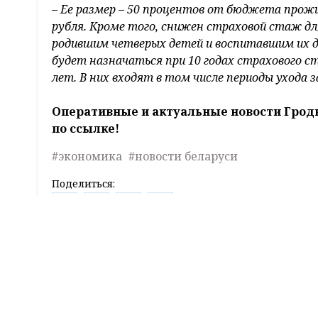
Указ Президента № 171 «О социальной подде
охватил внушительный список направлений
Среди его нововведений предусмотрено, чт
требуемого полного страхового стажа, вмест