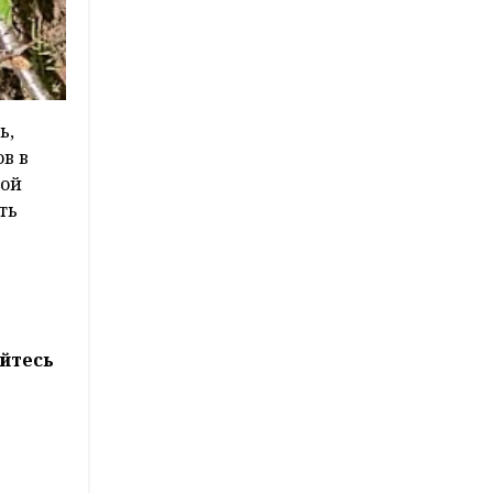
ь,
в в
ной
ть
йтесь