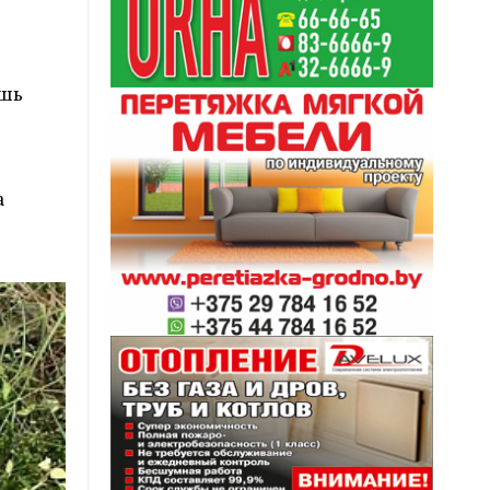
ишь
е
а