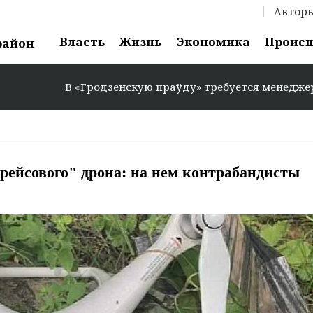
Автор
Власть
Жизнь
Экономика
Проис
район
 «Гродзенскую праўду» требуется менеджер по рекламе: +
ейсового" дрона: на нем контрабандисты