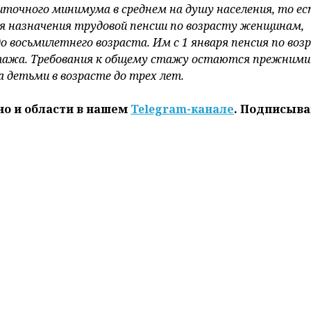
ржке отдельных категорий граждан», подписанный в 
 социальной защиты, сообщает
sb.bу.
о имеющим страховой
стаж
не менее 10 лет, но менее
о социальной пенсии по достижении 65 лет для мужчи