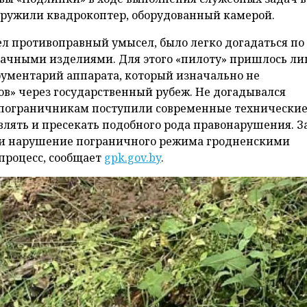
аружили квадрокоптер, оборудованный камерой.
ел противоправный умысел, было легко догадаться по
бачными изделиями. Для этого «пилоту» пришлось л
рументарий аппарата, который изначально не
в» через государственный рубеж. Не догадывался
 пограничникам поступили современные технически
лять и пресекать подобного рода правонарушения. З
 и нарушение пограничного режима гродненскими
роцесс, сообщает
gpk.gov.by
.