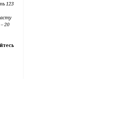
мае,
н и 60