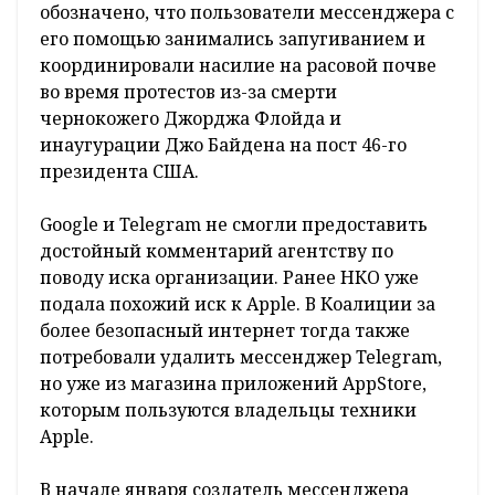
Популярные
новости
Организация подала в суд на Alphabet
(материнскую компанию Google). В иске,
который намерен рассмотреть суд
Калифорнии, утверждается, что мессенджер
нужно удалить из-за пропаганды насилия,
экстремизма и антисемитизма. В документе
обозначено, что пользователи мессенджера с
его помощью занимались запугиванием и
координировали насилие на расовой почве
во время протестов из-за смерти
чернокожего Джорджа Флойда и
инаугурации Джо Байдена на пост 46-го
президента США.
Google и Telegram не смогли предоставить