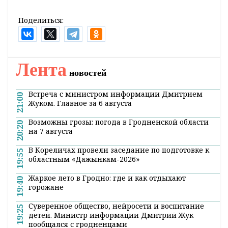
прирост аудитории. По словам Павла Дурова,
нет гарантии, что в США с Telegram не
сложится ситуация такая же, как с Parler.
Оперативные и актуальные новости
Гродно и области в нашем
Telegram-
канале
. Подписывайтесь по ссылке!
#в мире
#технологии
#мессенджер
Поделиться:
Лента
новостей
Встреча с министром информации Дмитрием
21:00
Жуком. Главное за 6 августа