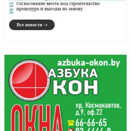
Возможны грозы: погода в Гродненской области
20:20
на 7 августа
В Кореличах провели заседание по подготовке к
19:55
областным «Дажынкам-2026»
Жаркое лето в Гродно: где и как отдыхают
19:40
горожане
Суверенное общество, нейросети и воспитание
19:25
детей. Министр информации Дмитрий Жук
пообщался с гродненцами
Согласование места под строительство:
19:15
процедура и выгоды по закону
Все новости