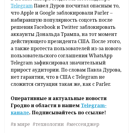
достойный комментарий агентству по
поводу иска организации. Ранее НКО уже
подала похожий иск к Apple. В Коалиции за
более безопасный интернет тогда также
потребовали удалить мессенджер Telegram,
но уже из магазина приложений AppStore,
которым пользуются владельцы техники
Apple.
В начале января создатель мессенджера
Telegram
Павел Дуров посчитал опасным то,
что Apple и Google заблокировали Parler –
набиравшую популярность соцсеть после
решения Facebook и Twitter заблокировать
аккаунты Дональда Трампа, на тот момент
действующего президента США. После этого,
а также протеста пользователей из-за нового
пользовательского соглашения WhatsApp
Telegram зафиксировал значительный