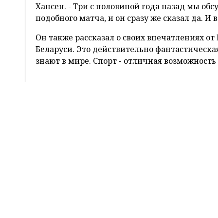
Беларусь претендует на проведение чемпиона
сообщил журналистам, отвечая на вопрос к
легкоатлетической ассоциации (ЕЛА) Свен А
Александром Лукашенко.
Он отм
претен
Популярные
новости
Арне Х
Лукаше
состяз
состоя