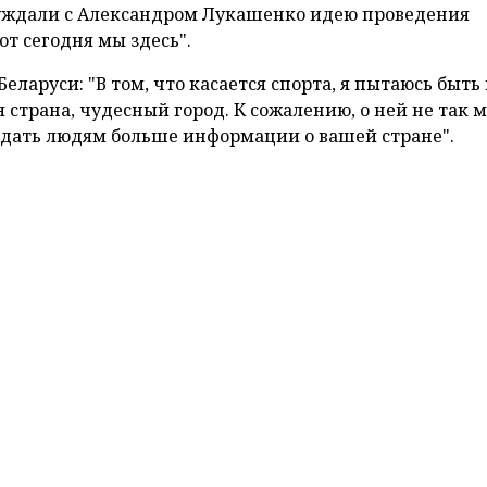
та Европы по легкой атлетике в 2024 году. Об этом
орреспондента
БЕЛТА
, президент Европейской
рне Хансен
по итогам переговоров
с главой государств
етил, что Беларусь находится в числе тех стран, кото
дуют на проведение этого международного состязани
ансен рассказал, что на сегодняшней встрече с Алек
нко обсуждались вопросы проведения ряда междун
аний, но не стал уточнять, какие именно из них и когд
ться в Беларуси. "Мы обязательно вернемся. В перспек