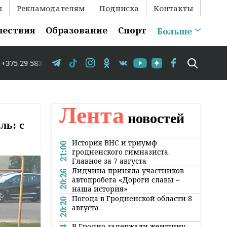
ы
Рекламодателям
Подписка
Контакты
шествия
Образование
Спорт
Больше
3-35-86 // В Гродно временно закрывается движение по 
Лента
новостей
ль: с
История ВНС и триумф
21:00
гродненского гимназиста.
Главное за 7 августа
Лидчина приняла участников
20:26
автопробега «Дороги славы –
наша история»
Погода в Гродненской области 8
20:20
августа
В Гродно задержали женщину,