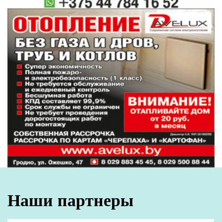
подходы к оказанию медпомощи в стране.
Специалисты посещали учреждения
здравоохранения Минска, Минской и
Витебской областей.
"Объективный взгляд со стороны экспертов
ВОЗ и их оценка, естественно, для нас были
важны. Это помогает сверить часы. И не зря
эксперты потом подчеркнули, что это
процесс взаимного обучения", - добавил
министр.
#коронавирус в Беларуси
#Стоп COVID
Поделиться:
Лента
новостей