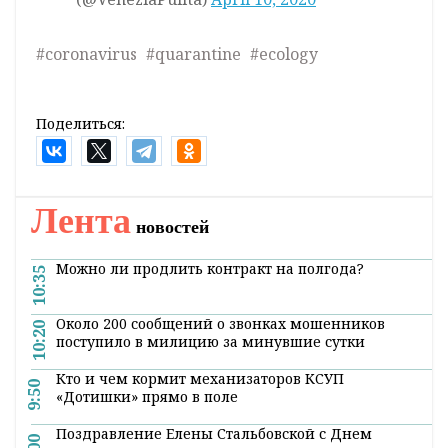
#coronavirus
#quarantine
#ecology
Поделиться:
Главная
Новости
Власть
ВОЗ порекомендует странам
белорусский подход к лечению
коронавируса - Владимир Караник
(+видео)
21:00 12 апреля 2020
Всемирная организация здравоохранения
будет рекомендовать сопредельным с