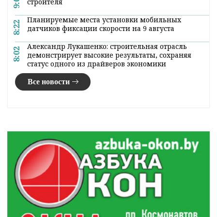
Беларусью странам белорусский протокол
лечения пациентов с подтвержденной
коронавирусной инфекцией, сообщил
министр здравоохранения Владимир
Караник
в эфире телеканала
ОНТ
, сообщает
БЕЛТА.