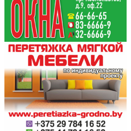
"Когда мы обсудили протокол диагностики и
лечения пациентов с подтвержденной
коронавирусной инфекцией
, они (эксперты
ВОЗ. - Прим.БЕЛТА) сказали, что он не
нуждается в какой-то коррекции. Кроме того,
они будут его рекомендовать многим
сопредельным странам для внедрения тех
подходов, которые применяются у нас по
лечению этих пациентов", - сказал Владимир
Караник.
Миссия ВОЗ работала в Беларуси с 8 по 11
апреля и прибыла в страну по приглашению
Президента Александра Лукашенко.
Оценивались ситуация, принимаемые меры,