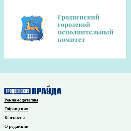
Можно ли продлить контракт на полгода?
10:35
Около 200 сообщений о звонках мошенников
10:20
поступило в милицию за минувшие сутки
Кто и чем кормит механизаторов КСУП
9:50
«Дотишки» прямо в поле
Поздравление Елены Стальбовской с Днем
9:00
строителя
Планируемые места установки мобильных
8:22
датчиков фиксации скорости на 9 августа
Александр Лукашенко: строительная отрасль
8:02
демонстрирует высокие результаты, сохраняя
статус одного из драйверов экономики
Все новости