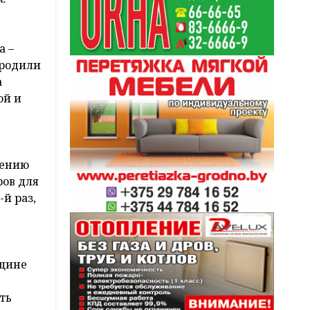
а –
зродили
а
ой и
чению
ров для
й раз,
нщине
ть