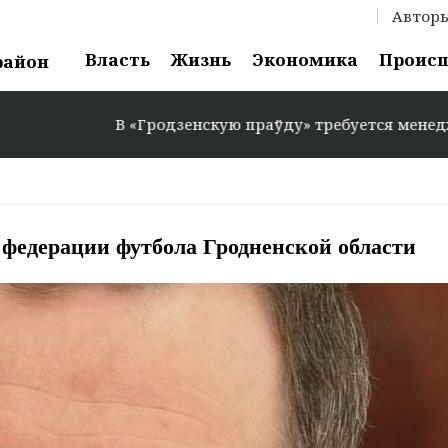
Автор
Власть
Жизнь
Экономика
Проис
район
В «Гродзенскую праўду» требуется менеджер по рекла
 федерации футбола Гродненской области