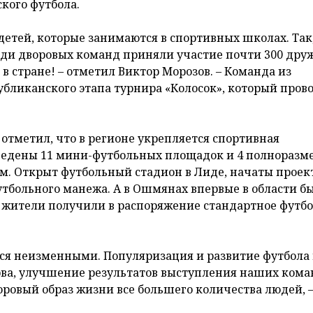
кого футбола.
 детей, которые занимаются в спортивных школах. Так,
еди дворовых команд приняли участие почти 300 дру
в стране! – отметил Виктор Морозов. – Команда из
бликанского этапа турнира «Колосок», который пров
отметил, что в регионе укрепляется спортивная
й введены 11 мини-футбольных площадок и 4 полнораз
м. Открыт футбольный стадион в Лиде, начаты прое
утбольного манежа. А в Ошмянах впервые в области б
е жители получили в распоряжение стандартное футб
тся неизменными. Популяризация и развитие футбола
рва, улучшение результатов выступления наших кома
доровый образ жизни все большего количества людей, 