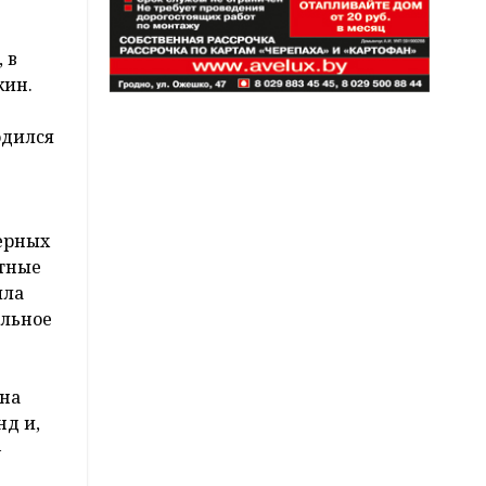
 в
жин.
одился
мерных
ктные
ыла
ольное
 на
нд и,
–