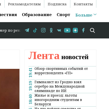
ы
Рекламодателям
Подписка
Контакты
шествия
Образование
Спорт
Больше
ме: +375 29 583-35-86 // В Гродно временно закрывается
Лента
новостей
Обзор спортивных событий от
19:41
корреспондента «ГП»
Гимназист из Гродно взял
19:19
серебро на Международной
олимпиаде по ИИ
Жилье и проезд: льготы
18:40
иногородним студентам в
Беларуси
На что пойдут средства от