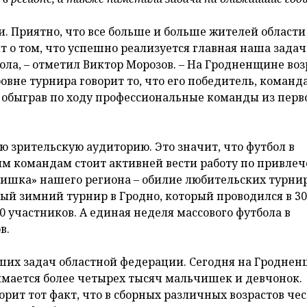
ти. Приятно, что все больше и больше жителей области
т о том, что успешно реализуется главная наша задач
ла, – отметил Виктор Морозов. – На Гродненщине во
овне турнира говорит то, что его победитель, команд
, обыграв по ходу профессиональные команды из перв
 зрительскую аудиторию. Это значит, что футбол в
ым командам стоит активней вести работу по привле
фишка» нашего региона – обилие любительских турни
ный зимний турнир в Гродно, который проводился в 30-
0 участников. А единая неделя массового футбола в
в.
йших задач областной федерации. Сегодня на Гродне
имается более четырех тысяч мальчишек и девчонок.
рит тот факт, что в сборных различных возрастов чес