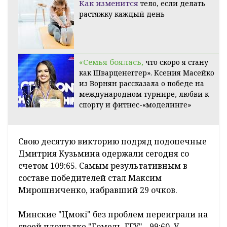
Как изменится
тело, если делать
растяжку каждый день
«Семья боялась,
что скоро я стану
как Шварценеггер». Ксения Масейко
из Ворнян рассказала о победе на
международном турнире, любви к
спорту и фитнес-«моделинге»
Свою десятую викторию подряд подопечные
Дмитрия Кузьмина одержали сегодня со
счетом 109:65. Самым результативным в
составе победителей стал Максим
Мирошниченко, набравший 29 очков.
Минские "Цмокi" без проблем переиграли на
своей площадке "Гомель-ГГУ" - 99:60. У