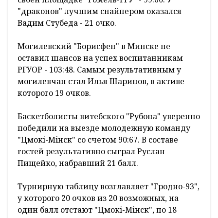
"драконов" лучшим снайпером оказался
Вадим Стубеда - 21 очко.
Могилевский "Борисфен" в Минске не
оставил шансов на успех воспитанникам
РГУОР - 103:48. Самым результативным у
могилевчан стал Илья Шарипов, в активе
которого 19 очков.
Баскетболисты витебского "Рубона" уверенно
победили на выезде молодежную команду
"Цмокi-Мiнск" со счетом 90:67. В составе
гостей результативно сыграл Руслан
Пищейко, набравший 21 балл.
Турнирную таблицу возглавляет "Гродно-93",
у которого 20 очков из 20 возможных, на
один балл отстают "Цмокi-Мiнск", по 18