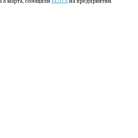
а 8 марта, сообщили
БЕЛТА
на предприятии.
ктах почтовой связи Витебска, Могилева и Минска нач
ьской, Гродненской, Минской и Могилевской областей
екты почтовой связи.
но и области в нашем
Telegram-канале
. Подписыва
ларуси