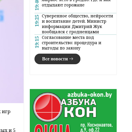
19:40
отдыхают горожане
Суверенное общество, нейросети
19:25
и воспитание детей. Министр
информации Дмитрий Жук
пообщался с гродненцами
Согласование места под
19:15
строительство: процедура и
выгоды по закону
Все новости
 игр
ых и 5