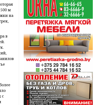
которая
1500 м
ыжки на
трек,
ра в
ей.
к.
кий,
Данилов
тье
более
ыло
 с
и