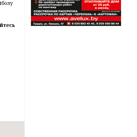
йболу
йтесь