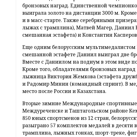
бронзовых наград. Единственной чемпионкой
выиграла золото на дистанции 3000 м. Кроме т
и в масс-старте. Также серебряными призер
лыжах с трамплина), Матвей Магер, Даниил 
смешанная эстафета) и Константин Касперов
Еще одним белорусским мультимедалистом И
смешанной эстафете Даниил выиграл две брон
Вместе с Даниилом на подиум в этом виде п
Кроме того, обладателями бронзовых наград 
лыжница Виктория Жемкова (эстафета дружб
и Радомир Минин (командный спринт). В мед
место после России и Казахстана.
Вторые зимние Международные спортивные и
Междуреченске и Таштагольском районе Кем
850 юных спортсменов из 12 стран, белорусс
разыграно 57 комплектов медалей в десяти в
трамплина, лыжных гонках, шорт-треке, фиг