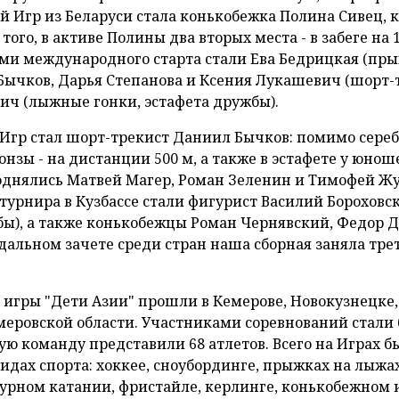
 Игр из Беларуси стала конькобежка Полина Сивец, 
ого, в активе Полины два вторых места - в забеге на 
ами международного старта стали Ева Бедрицкая (пр
Бычков, Дарья Степанова и Ксения Лукашевич (шорт-
ич (лыжные гонки, эстафета дружбы).
гр стал шорт-трекист Даниил Бычков: помимо сереб
зы - на дистанции 500 м, а также в эстафете у юнош
однялись Матвей Магер, Роман Зеленин и Тимофей Жу
турнира в Кузбассе стали фигурист Василий Бороховс
ы), а также конькобежцы Роман Чернявский, Федор 
альном зачете среди стран наша сборная заняла тре
гры "Дети Азии" прошли в Кемерове, Новокузнецке,
еровской области. Участниками соревнований стали 
кую команду представили 68 атлетов. Всего на Играх б
идах спорта: хоккее, сноубординге, прыжках на лыжах
урном катании, фристайле, керлинге, конькобежном 