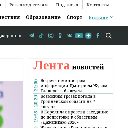
ы
Рекламодателям
Подписка
Контакты
шествия
Образование
Спорт
Больше
кламе: +375 29 583-35-86 // В Гродно временно закрывае
Лента
новостей
Встреча с министром
21:00
информации Дмитрием Жуком.
Главное за 6 августа
Возможны грозы: погода в
20:20
Гродненской области на 7
августа
В Кореличах провели заседание
19:55
по подготовке к областным
«Дажынкам-2026»
Жаркое лето в Гродно: где и как