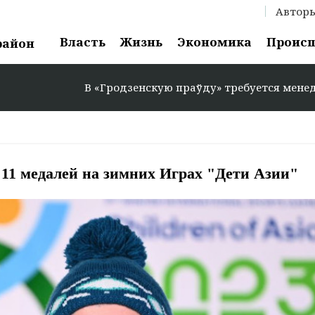
Автор
Власть
Жизнь
Экономика
Проис
район
В «Гродзенскую праўду» требуется менеджер по ре
 11 медалей на зимних Играх "Дети Азии"