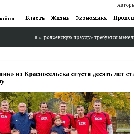
Автор
Власть
Жизнь
Экономика
Проис
район
В «Гродзенскую праўду» требуется менеджер по рек
ник» из Красносельска спустя десять лет ст
лу