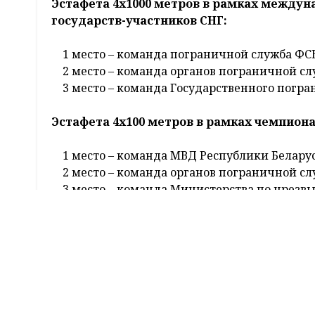
В парке активного отдыха «Коробчицкий 
13 октября в парке активного отдыха «Коро
командный чемпионат БФСО «Динамо» по ле
соревнований пограничных ведомств госуда
В заключительный день чемпионата состояли