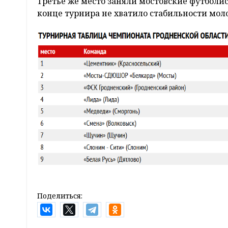
Третье же место заняли мостовские футболис
конце турнира не хватило стабильности мо
Поделиться: