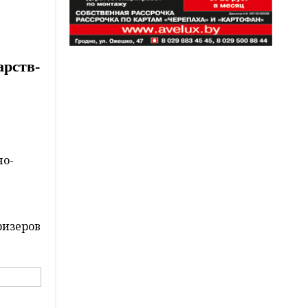
арств-