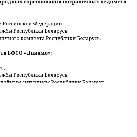
олимп» состязались лучшие атлеты.
бчицкий олимп» Гродненского района завершился лич
гкоатлетическому кроссу в рамках международных
рств-участников СНГ.
сь эстафеты 4х1000 метров, которые и определили п