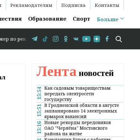
ы
Рекламодателям
Подписка
Контакты
шествия
Образование
Спорт
Больше
ламе: +375 29 583-35-86 // В Гродно временно закрывает
Лента
новостей
ал
Как садовым товариществам
15:54
передать электросети
государству
В Гродненской области в августе
15:51
запланировано 14 электронных
ярмарок вакансий
Новые рекорды передовиков
15:16
ОАО "Черлёна" Мостовского
района на жатве
Константин Бурак с рабочим