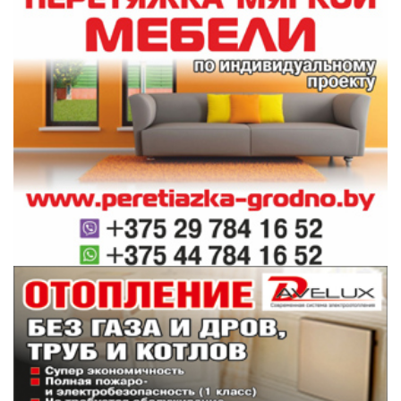
выступление начальника отдела спорта и
туризма райисполкома Александра Макея,
руководитель местной исполнительной
власти задал вопрос аудитории (а
присутствовали в ней в большинстве своем
молодые и среднего возраста люди): у всех
ли есть возможность отдать своего ребенка в
спортивную секцию? Как выяснилось, такой
проблемы не существует. Более того, в
Первомайском и для взрослых есть условия
для занятий физкультурой и спортом – во
многом благодаря пониманию
администрации местной СШ, спортивный
зал которой открыт для людей разного
возраста. Однако пожелание прозвучало:
хотелось бы, чтобы в Лиде можно было
заниматься фигурным катанием.