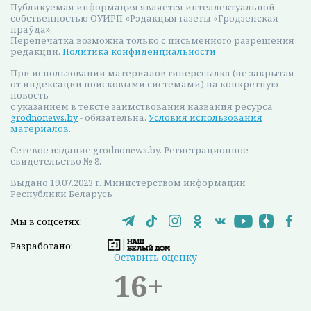
уголовное дело, ведется следствие. И
пояснение (его дал и. о. директора Лидского
ГУП ЖКХ Сергей Синевич): очистные
сооружения, построенные в 1972 году, не
всегда способны очистить поступающие
сточные воды. В первую очередь из-за того,
что их мощность не предназначена для того
объема стоков, которые поступают для
очистки, ведь с семидесятых годов город
прирос современными микрорайонами, в
Лиде появились новые производства.
Местная власть несколько лет назад начала
искать пути решения проблемы, тогда и
были подписаны Проектное соглашение
между Лидским ГУП ЖКХ, Гродненской
областью, Лидским районом и Европейским
банком развития на предоставление 6 млн.
евро и Грантовое соглашение на средства
Фонда экологического партнерства