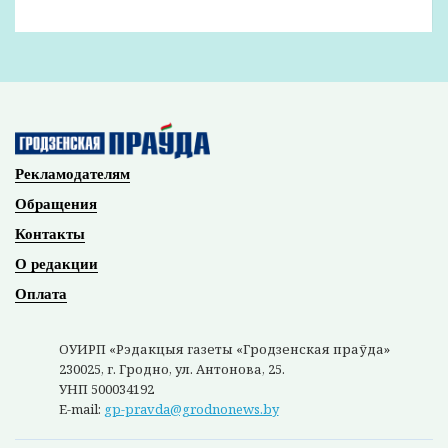
Леонтьевич не только информировал о
существующих на территории республики,
области, района памятниках природы (это
охраняемый государством объект, им может
быть даже старое дерево или камень), но и
очерчивал острые вопросы, в том числе из
разряда «нашумевших». Так, были даны
комментарии по поводу мора рыбы,
случившегося зимой в Филоновцах и летом
на торфяниках в Мольгах.
Популярные
новости
Ответил Алексей Гайко на вопрос по
ситуации с загрязнением реки Дитва.
Прозвучало: по данному факту возбуждено