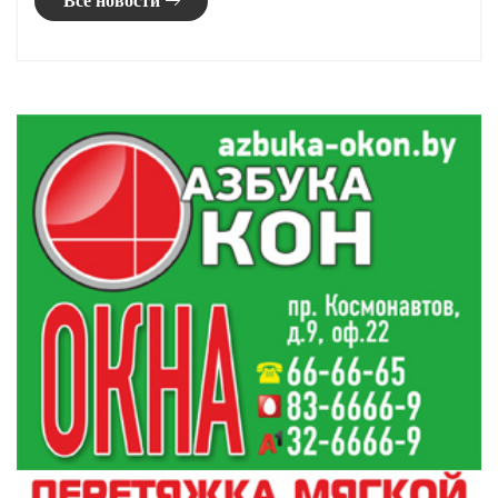
сразу: встречи с коллективами в приоритете
и по мере возможности они будут
проводиться.
Данная встреча проходила в рамках Единого
дня информирования. Начальник отдела
статистики Лидского района Людмила
Юхневич сделала доклад по теме «Перепись
населения: взгляд на настоящее – шаг в
будущее!»
Рассказав о нюансах предстоящей кампании
и ответив на заданные вопросы, Людмила
Николаевна призвала присутствующих
принять активное участие в переписи,
которая, как известно, пройдет в республике
с 4 по 30 октября,
передает
"Лідская газета".
Заинтересованный разговор прошел и по
теме развития спорта на Лидчине. Выслушав