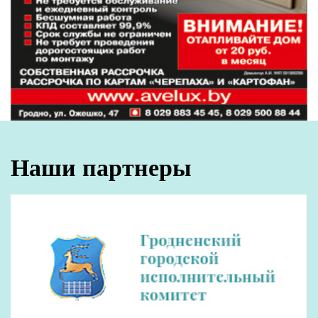
Можно было бы, конечно, сразу отнести это
пожелание в разряд мечтаний, ведь,
понятно, для занятий этим видом спорта
нужна соответствующая база, кадры,
финансирование, но председатель
райисполкома к высказанной просьбе
отнесся со вниманием: «Не первый раз
слышу подобную просьбу, поэтому вопрос
надо изучить». Помимо других аспектов
этого вопроса, в расчет будет браться и такой
момент, как загруженность Ледового дворца.
Позиция главы региона по данной теме:
«Переживать надо за детей, а не за
показатели».
Познавательным было выступление
начальника Лидской городской и районной
инспекции природных ресурсов и охраны
окружающей среды Алексея Гайко. Алексей