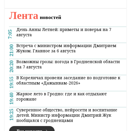
Главная
Новости
Власть
Сергей Ложечник: «Сегодня
невозможно выработать
правильную стратегию развития
региона, не встречаясь с людьми»
16:41 19 сентября 2019
Эти слова председателя Лидского
райисполкома прозвучали во время встречи
с коллективом ОАО «Торфобрикетный завод
«Лидский». В нашем районе это была первая
встреча нового главы региона с жителями
Лидчины.
Свою позицию Сергей Васильевич обозначил