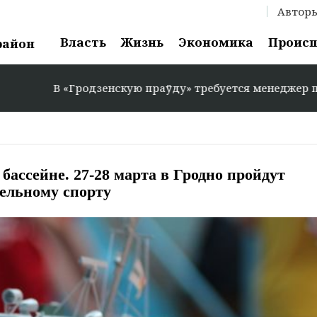
Автор
Власть
Жизнь
Экономика
Проис
район
В «Гродзенскую праўду» требуется менеджер по рекламе: 
 бассейне. 27-28 марта в Гродно пройдут
дельному спорту