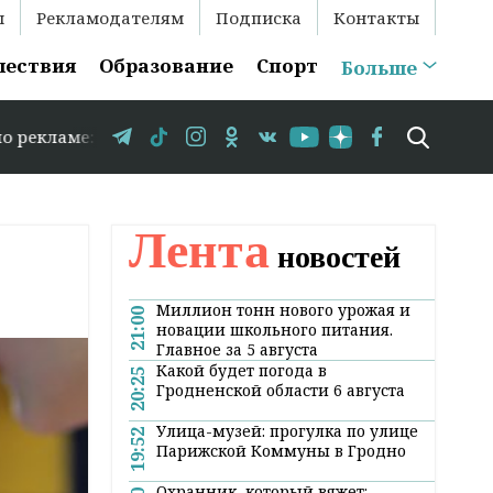
ы
Рекламодателям
Подписка
Контакты
шествия
Образование
Спорт
Больше
+375 29 583-35-86 // 15 августа в Свислочи состоится 
Лента
новостей
Миллион тонн нового урожая и
21:00
новации школьного питания.
Главное за 5 августа
Какой будет погода в
20:25
Гродненской области 6 августа
Улица-музей: прогулка по улице
19:52
Парижской Коммуны в Гродно
Охранник, который вяжет: