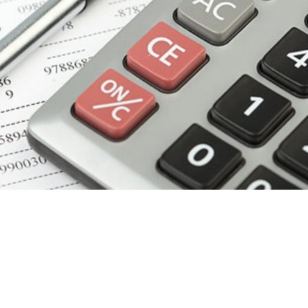
льства.
 15,2 рубля.
расчетах арендной платы при аренде площадей, нахо
тся собственности хозяйственных обществ, в уставных