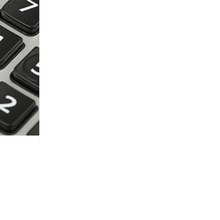
дящихся
 фондах