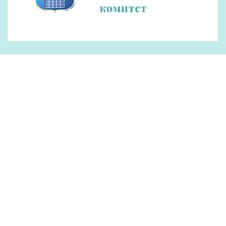
Рекламодателям
Обращения
Контакты
О редакции
Оплата
ОУИРП «Рэдакцыя газеты «Гродзенская праўда»
230025, г. Гродно, ул. Антонова, 25.
УНП 500034192