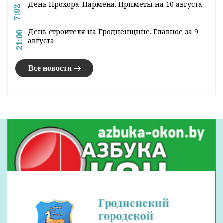
установил ряд мировых рекордов: это
касается сроков, качества и
вовлеченности белорусских подрядчиков в
эту работу.
Алексей Лихачев, генеральный директор
Государственной корпорации по атомной
энергии «Росатом»: