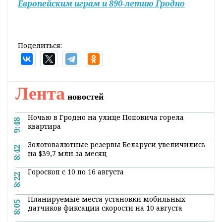
Европейским играм и 890-летию Гродно
Поделиться:
Главная
Новости
Экономика и АПК
«Росатом» подтвердил сроки ввода
в эксплуатацию первого блока
БелАЭС
15:03 15 сентября 2018
Они неизменны – это конец 2019 года.
15
сентября на встрече с премьер-министром
Беларуси заявил глава российской
госкорпорации. В Островце «Росатом» уже