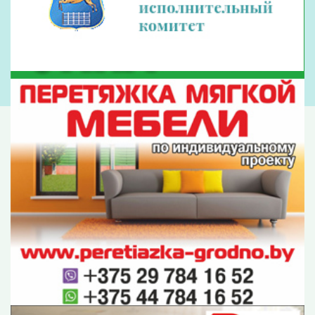
– Станция является флагманским проектом,
номер один с точки зрения уделения внимания
руководства госкорпорации, руководства
страны этому объекту. Надо сказать, что мы
такой технологический конвейер реализуем. У
нас сегодня, если так можно выразиться,
старший брат белорусской станции – это
первый блок второй очереди Ленинградской
АЭС – прошел промышленные испытания,
работает на полную мощность, идет
оформление его до конца года уже в
промышленную эксплуатацию. С учетом
полученного опыта мы здесь готовимся к
такой же процедуре на будущий год. Исходим
из того, что это должно произойти до конца
следующего года.