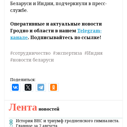
повышения квалификации и
переподготовки кадров, деятельностью
Научно-практического центра Госкомитета.
По итогам встречи были достигнуты
договоренности о развитии белорусско-
индийских отношений в сфере судебной
экспертизы, а также развитии взаимного
диалога между экспертными учреждениями
Беларуси и Индии, подчеркнули в пресс-
службе.
Оперативные и актуальные новости
Гродно и области в нашем
Telegram-
канале
. Подписывайтесь по ссылке!
#сотрудничество
#экспертиза
#Индия
#новости беларуси