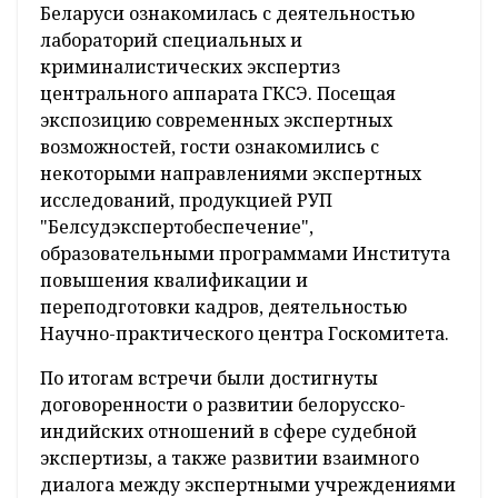
была и будет для Беларуси стратегическим
партнером, сотрудничество между странами
во многих сферах деятельности крепкое и
надежное. Он выразил надежду, что
дальнейшее взаимодействие, в том числе в
сфере судебно-экспертной деятельности,
будет укрепляться.
В ходе визита делегация посольства Индии в
Беларуси ознакомилась с деятельностью
лабораторий специальных и
криминалистических экспертиз
центрального аппарата ГКСЭ. Посещая
экспозицию современных экспертных
возможностей, гости ознакомились с
некоторыми направлениями экспертных
исследований, продукцией РУП
"Белсудэкспертобеспечение",
образовательными программами Института