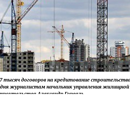
 2,7 тысяч договоров на кредитование строительств
годня журналистам начальник управления жилищной
троительства Александр Горваль.
м году запланировано увеличение почти вдвое объема
внению с 2017 годом, выполнение задания вполне реа
вание. "Этому способствует указ №240, который позв
ресованность у банков в течение года еще средства до