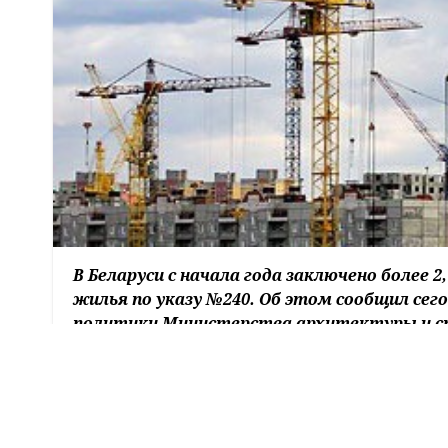
В Беларуси с начала года заключено более
жилья по указу №240. Об этом сообщил се
политики Министерства архитектуры и с
По его словам, несмотря на то что в текуще
строительства жилья с господдержкой по сра
поскольку существенно увеличено финансиро
привлечь в этом году Br562 млн. Есть заинте