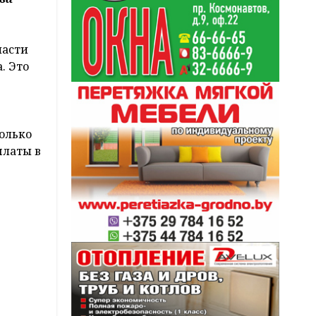
ласти
. Это
колько
платы в