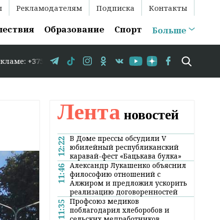
ы
Рекламодателям
Подписка
Контакты
шествия
Образование
Спорт
Больше
29 583-35-86 // В Гродно временно закрывается движени
Лента
новостей
В Доме прессы обсудили V
12:22
юбилейный республиканский
каравай-фест «Бацькава булка»
Александр Лукашенко объяснил
11:46
философию отношений с
Алжиром и предложил ускорить
реализацию договоренностей
Профсоюз медиков
11:35
поблагодарил хлеборобов и
сельских медработников