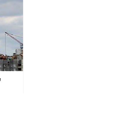
а
льно,
олил
бавить.