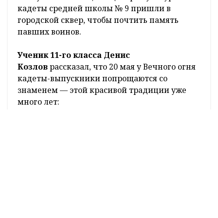
кадеты средней школы № 9 пришли в
городской сквер, чтобы почтить память
павших воинов.
Ученик 11-го класса Денис
Козлов
рассказал, что 20 мая у Вечного огня
кадеты-выпускники попрощаются со
знаменем — этой красивой традиции уже
много лет:
-
В кадетский корпус я по­шел целенаправленно
и не жалею о выборе. Получил массу знаний и
умений. Взять хотя бы строевую подготовку,
опыт командования — когда в зоне
ответственности было отделение 12 человек.
В 11-й механизированной бригаде служит мой
отец — старшина роты. А прадед Антон
Крайний — брат пионера-героя Васи Крайнего,