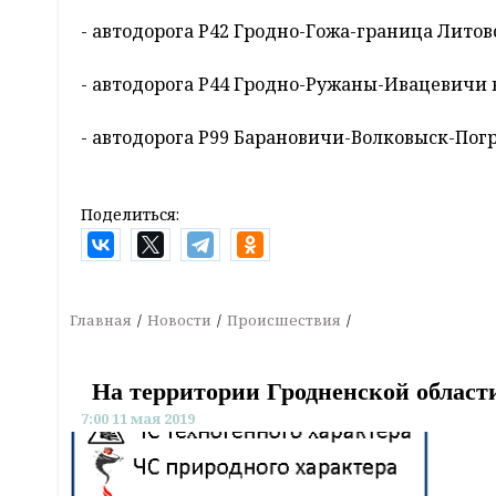
- автодорога Р42 Гродно-Гожа-граница Лито
- автодорога Р44 Гродно-Ружаны-Ивацевичи 
- автодорога Р99 Барановичи-Волковыск-По
Поделиться:
Главная
Новости
Происшествия
На территории Гродненской област
7:00 11 мая 2019