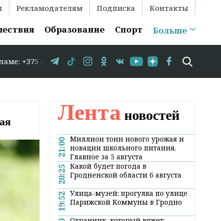
ы
Рекламодателям
Подписка
Контакты
шествия
Образование
Спорт
Больше
75 29 583-35-86 // 15 августа в Свислочи состоится ка
Лента
новостей
ая
Миллион тонн нового урожая и
21:00
новации школьного питания.
Главное за 5 августа
Какой будет погода в
20:25
Гродненской области 6 августа
Улица-музей: прогулка по улице
19:52
Парижской Коммуны в Гродно
Охранник, который вяжет: