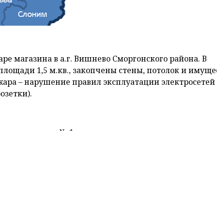
жаре магазина в а.г. Вишнево Сморгонского района. В
площади 1,5 м.кв., закопчены стены, потолок и имуще
жара – нарушение правил эксплуатации электросетей
озетки).
жаре в квартире № 1 трехквартирного одноэтажного
го района. В результате кровля уничтожена полность
 квартирах №1 и №2, повреждено перекрытие в кварт
гаемая причина – нарушение правил эксплуатации
кое замыкание электропроводки).