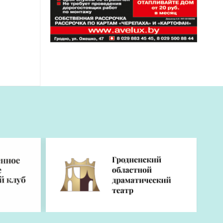
русь
в
же в
ненский
остей