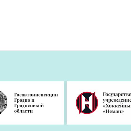
нуют День Независимости Республики Бела
х предприятий и организаций областного центра. Первыми 
аве с генеральным директором Константином Маяновым. Так
ный мир», «Гродненская табачная фабрика «Неман», «Грод
й и учреждений образования.
та Владимир Кравцов
поздравил жителей областного центра и г