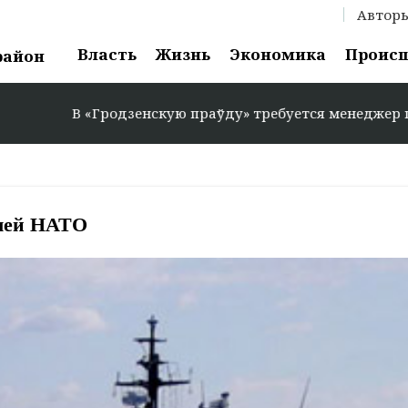
Автор
Власть
Жизнь
Экономика
Проис
район
В «Гродзенскую праўду» требуется менеджер по реклам
блей НАТО