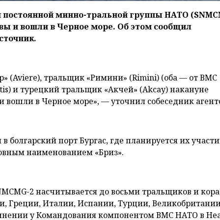
й постоянной минно-тральной группы НАТО (SNMC
ы и вошли в Черное море. Об этом сообщил
сточник.
(Aviere), тральщик «Римини» (Rimini) (оба — от ВМС
tis) и турецкий тральщик «Акчей» (Akcay) накануне
 вошли в Черное море», — уточнил собеседник агентс
в болгарский порт Бургас, где планируется их участи
ловным наименованием «Бриз».
SNMCMG-2 насчитывается до восьми тральщиков и кор
и, Греции, Италии, Испании, Турции, Великобритании
чинении у Командования компонентом ВМС НАТО в Не