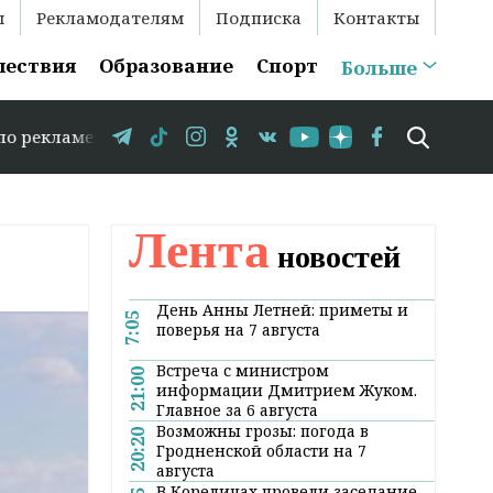
ы
Рекламодателям
Подписка
Контакты
шествия
Образование
Спорт
Больше
е: +375 29 583-35-86 // В Гродно временно закрывается
Лента
новостей
День Анны Летней: приметы и
7:05
поверья на 7 августа
Встреча с министром
21:00
информации Дмитрием Жуком.
Главное за 6 августа
Возможны грозы: погода в
20:20
Гродненской области на 7
августа
В Кореличах провели заседание