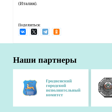
(Италия).
Поделиться:
Главная
Новости
Главное
Фоторепортаж: Как в Гродно празд
15:08 03 июля 2014
Его открыло шествие трудовых коллективов лучши
колонне шли работники ОАО «Гродно Азот» во гл
шествии приняли участие коллективы ОАО «Молоч
мясокомбинат», «Гроднопромстрой», медучреждени
Председатель областного исполнительного комите