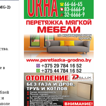
MG-2)
тва.
е в
аблей
 и
аполе