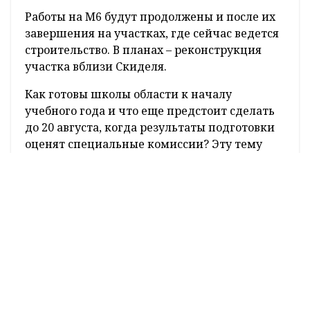
Работы на М6 будут продолжены и после их
завершения на участках, где сейчас ведется
строительство. В планах – реконструкция
участка вблизи Скиделя.
Как готовы школы области к началу
учебного года и что еще предстоит сделать
до 20 августа, когда результаты подготовки
оценят специальные комиссии? Эту тему
также обсудили на совещании.
Особое внимание губернатор уделил
школам, которые в этом году откроют двери
впервые. Таких две – в Гродно и в Островце. В
них уже трудятся педагогические
коллективы, наносятся последние штрихи
для того, чтобы принять детей и создать для
них прекрасные условия.