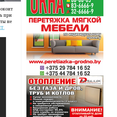
покоит
шь при
нты не
Т.