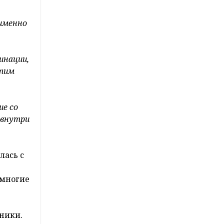
 именно
инации,
отим
ие со
 внутри
лась с
 многие
хники.