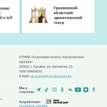
1 года
ничную
ста
йтесь