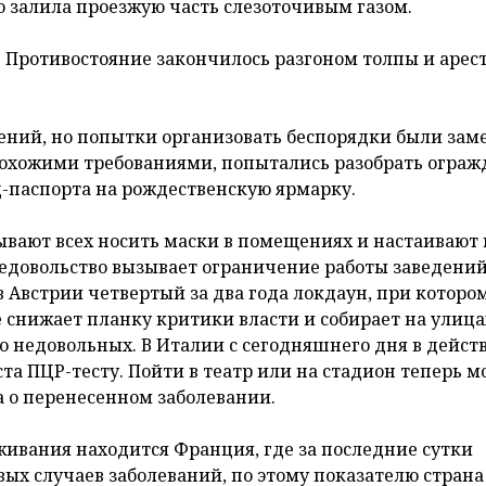
о залила проезжую часть слезоточивым газом.
и. Противостояние закончилось разгоном толпы и арес
вений, но попытки организовать беспорядки были зам
охожими требованиями, попытались разобрать ограж
-паспорта на рождественскую ярмарку.
зывают всех носить маски в помещениях и настаивают 
недовольство вызывает ограничение работы заведений
 Австрии четвертый за два года локдаун, при котором
не снижает планку критики власти и собирает на улица
о недовольных. В Италии с сегодняшнего дня в дейст
ста ПЦР-тесту. Пойти в театр или на стадион теперь 
ка о перенесенном заболевании.
живания находится Франция, где за последние сутки
ых случаев заболеваний, по этому показателю страна