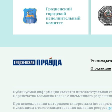
В преддверии новогодних и рождественских
пиротехнических изделий. Это предусмотрен
№688, которое официально опубликовано сег
сообщает
БЕЛТА.
Постановление вступает в силу со дня его о
торговлю пиротехническими изделиями был 
2020 года, которое теперь утратило силу.
Оперативные и актуальные новости Грод
по ссылке!
#Совет Министров
#пиротехника
#торговля
Поделиться: