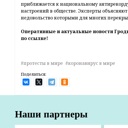
приближается к национальному антирекорду
настроений в обществе. Эксперты объясняют
недовольство которыми для многих перекры
Оперативные и актуальные новости Грод
по ссылке!
#протесты в мире
#коронавирус в мире
Поделиться:
Главная
Новости
Экономика и АПК
В Беларуси к Новому году снова р
8:21 07 декабря 2021