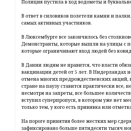
Полиция пустила в ход водометы и буквальн
В ответ в силовиков полетели камни и палк
самых активных участников.
В Люксембурге все закончилось без столкно
Демонстранты, которые вышли на улицы с п
которые ограничивают вход людей без ковид
В Дании людям не нравится, что власти обя
вакцинации детей от 5 лет. В Нидерландах 
отмена многих предрождественских акций, в
стране на паузу ставится практически все, 
несмотря на запреты, все большее количеств
вступил суперпропуск, в котором уже нет ме
только тем, у кого есть прививка или отмет
На пороге принятия более жестких мер сдер
зафиксировано больше пятидесяти тысяч нов