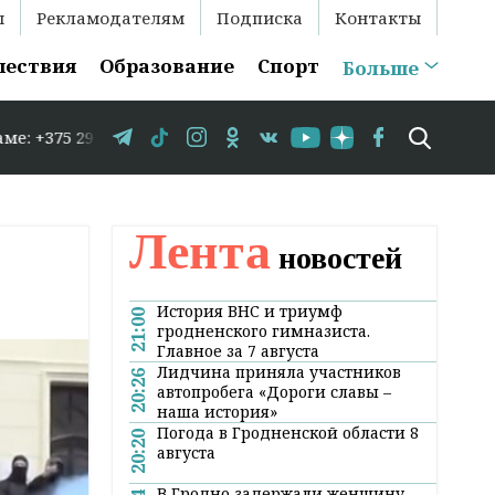
ы
Рекламодателям
Подписка
Контакты
шествия
Образование
Спорт
Больше
 583-35-86 // В Гродно временно закрывается движение 
Лента
новостей
История ВНС и триумф
21:00
гродненского гимназиста.
Главное за 7 августа
Лидчина приняла участников
20:26
автопробега «Дороги славы –
наша история»
Погода в Гродненской области 8
20:20
августа
В Гродно задержали женщину,