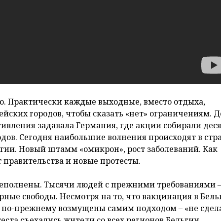
ю. Практически каждые выходные, вместо отдыха,
йских городов, чтобы сказать «нет» ограничениям. Д
ивления задавала Германия, где акции собирали дес
одов. Сегодня наибольшие волнения происходят в стр
гии. Новый штамм «омикрон», рост заболеваний. Как
 правительства и новые протесты.
еполнены. Тысячи людей с прежними требованиями 
рные свободы. Несмотря на то, что вакцинация в Бель
и по-прежнему возмущены самим подходом – «не сдел
еста съехались жители со всех регионов Бельгии.