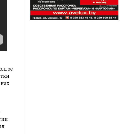
олгое
ятки
анах
–
гии
ал