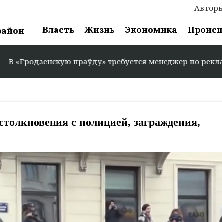
Автор
Власть
Жизнь
Экономика
Проис
район
зенскую праўду» требуется менеджер по рекламе: +375 29
столкновения с полицией, заграждения,