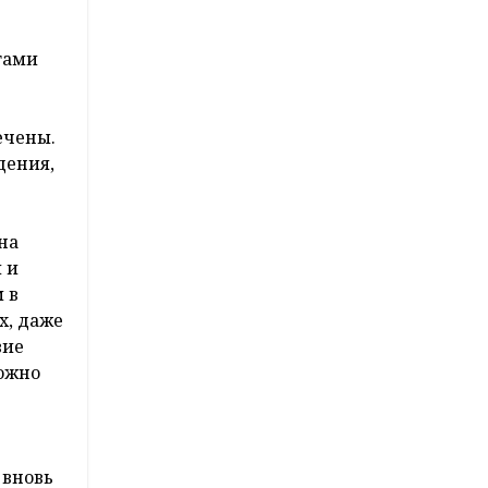
тами
ечены.
дения,
на
 и
 в
х, даже
вие
можно
 вновь