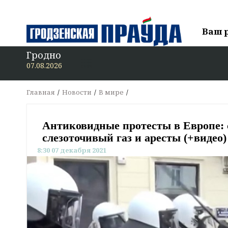
Ваш 
Гродно
В «Грод
07.08.2026
Главная
Новости
В мире
Антиковидные протесты в Европе: 
слезоточивый газ и аресты (+видео)
8:30 07 декабря 2021