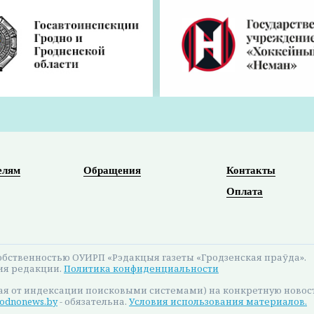
 праздников в Беларуси снова разрешили продажу
о постановлением Совета Министров от 4 декабря 202
одня на
Национальном правовом интернет-портале
,
фициального опубликования. Запрет на оптовую и роз
введен постановлением Совета Министров от 11 авгу
но и области в нашем
Telegram-канале
. Подписыва