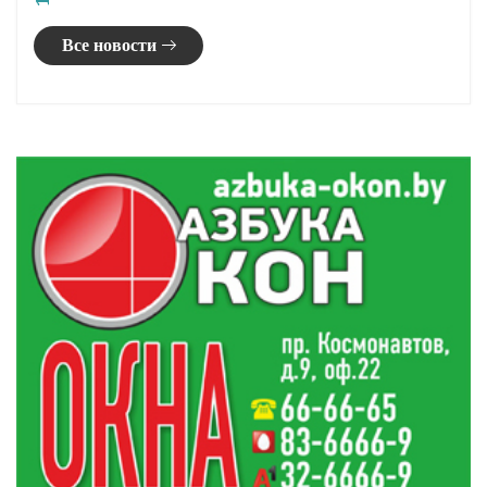
левую обочину, «Рено» перевернулась и
легла на крышу. Пассажира поместили в
реанимационное отделение больницы. В
РОСК возбуждено уголовное дело.
Поделиться:
Лента
новостей
Встреча с министром информации Дмитрием
21:00
Жуком. Главное за 6 августа
Возможны грозы: погода в Гродненской области
20:20
на 7 августа
В Кореличах провели заседание по подготовке к
19:55
областным «Дажынкам-2026»