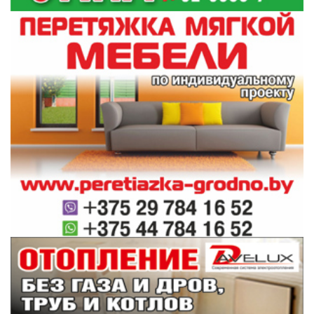
Жаркое лето в Гродно: где и как отдыхают
19:40
горожане
Суверенное общество, нейросети и воспитание
19:25
детей. Министр информации Дмитрий Жук
пообщался с гродненцами
Согласование места под строительство:
19:15
процедура и выгоды по закону
Все новости