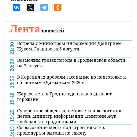
Главная
Новости
Происшествия
В Слонимском районе в ДТП
перевернулся автомобиль
9:47 02 мая 2018
На срок до семи лет может лишиться
свободы водитель, допустивший
опрокидывание, в котором тяжелые
травмы получил его сын.
30 апреля не имеющий права управления
нетрезвый возле деревни Задворье
Слонимского района на гравийном
покрытии допустил боковой занос. Выехав на