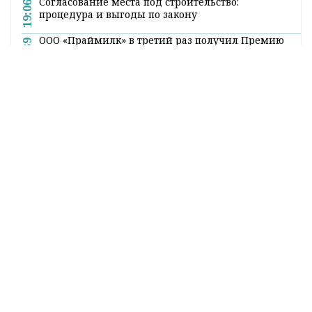
Согласование места под строительство:
19:06
процедура и выгоды по закону
ООО «Праймилк» в третий раз получил Премию
18:39
Правительства за качество
Полковник Владимир Голубев назначен
17:55
замкомандующего внутренними войсками МВД
по тылу
Полковник юстиции Александр Агафонов
17:48
назначен начальником УСК по Гродненской
области
В Гродно в гараже произошла вспышка газа: есть
17:35
пострадавшие
Неудобные вопросы, книги в подарок и разговор
16:43
без купюр. В Гродно прошла встреча с министром
информации Дмитрием Жуком
Все новости